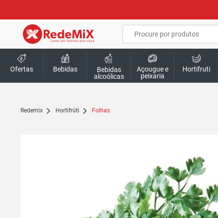
Ofertas
Bebidas
Açougue e
Hortifruti
Bebidas
peixaria
alcoólicas
redemix
Hortifrúti
Folhas