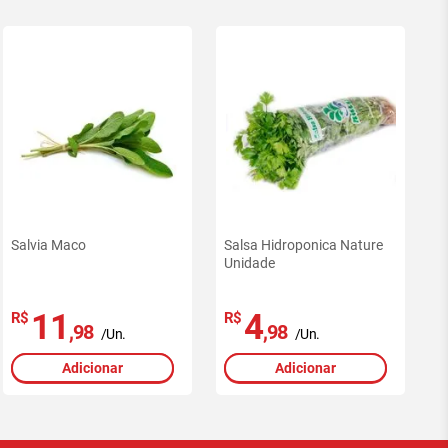
Salvia Maco
Salsa Hidroponica Nature
Unidade
11
4
R$
R$
,98
,98
/Un.
/Un.
Adicionar
Adicionar