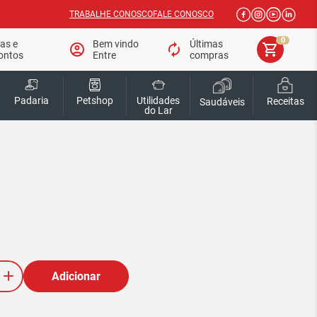
TRABALHE CONOSCO
FALE CONOSCO
0
tas e
Bem vindo
Últimas
account_circle
autorenew
shopping_cart
ontos
Entre
compras
Padaria
Petshop
Utilidades
Receitas
Saudáveis
do Lar
Adicionar