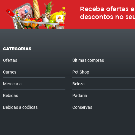
Receba ofertas e
descontos no seu
CATEGORIAS
Ofertas
Últimas compras
Carnes
Pet Shop
Mercearia
Beleza
Bebidas
Padaria
Bebidas alcoólicas
Conservas