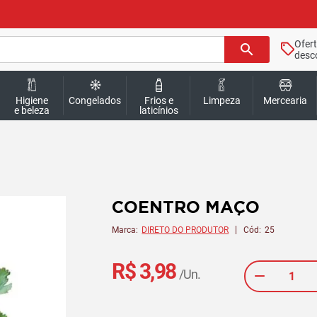
Ofer
search
desc
Higiene
Congelados
Frios e
Limpeza
Mercearia
e beleza
laticínios
COENTRO MAÇO
Marca:
DIRETO DO PRODUTOR
Cód:
25
R$ 3,98
/Un.