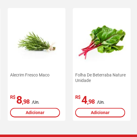
Alecrim Fresco Maco
Folha De Beterraba Nature
Unidade
8
4
R$
R$
,98
,98
/Un.
/Un.
Adicionar
Adicionar