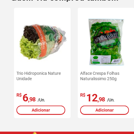
Trio Hidroponica Nature
Alface Crespa Folhas
Unidade
Naturalissimo 250g
6
12
R$
R$
,98
,98
/Un.
/Un.
Adicionar
Adicionar