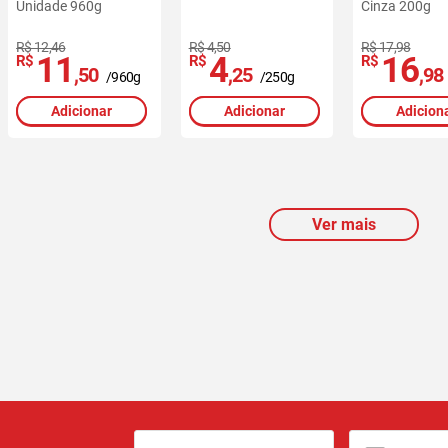
Unidade 960g
Cinza 200g
R$ 12,46
R$ 4,50
R$ 17,98
11
4
16
R$
R$
R$
,50
,25
,98
/960g
/250g
Adicionar
Adicionar
Adicion
Ver mais