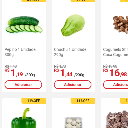
Pepino 1 Unidade
Chuchu 1 Unidade
Cogumelo Shi
300g
290g
Casa Cogume
R$ 1,49
R$ 1,73
R$ 19,98
1
1
16
R$
R$
R$
,19
,44
,98
/300g
/290g
Adicionar
Adicionar
Adicion
11%
11%
OFF
OFF
11%
11%
OFF
OFF
1
1