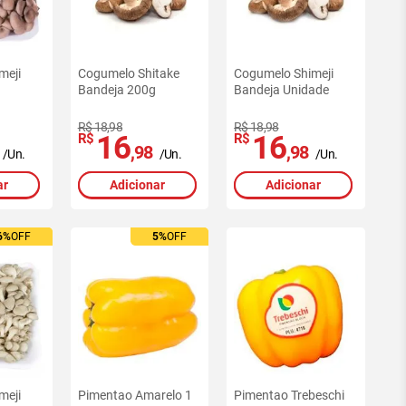
meji
Cogumelo Shitake
Cogumelo Shimeji
Bandeja 200g
Bandeja Unidade
R$ 18,98
R$ 18,98
16
16
R$
R$
,98
,98
/Un.
/Un.
/Un.
ar
Adicionar
Adicionar
6%
6%
OFF
OFF
5%
5%
OFF
OFF
meji
Pimentao Amarelo 1
Pimentao Trebeschi