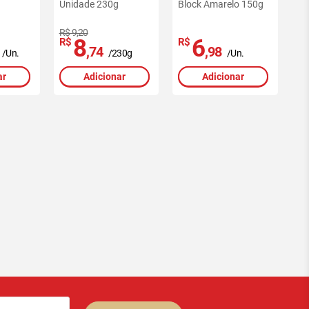
Unidade 230g
Block Amarelo 150g
R$ 9,20
8
6
R$
R$
,74
,98
/Un.
/230g
/Un.
ar
Adicionar
Adicionar