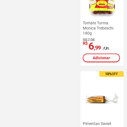
Tomate Turma
Monica Trebeschi
180g
R$ 7,98
6
R$
,99
/Un.
Adicionar
10%
10%
OFF
OFF
Pimentao Sweet