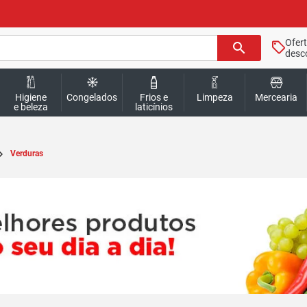
Ofer
search
desc
Higiene
Congelados
Frios e
Limpeza
Mercearia
e beleza
laticínios
Verduras