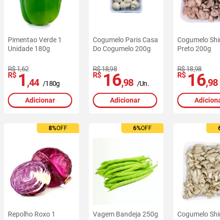
Pimentao Verde 1
Cogumelo Paris Casa
Cogumelo Shi
Unidade 180g
Do Cogumelo 200g
Preto 200g
R$ 1,62
R$ 18,98
R$ 18,98
1
16
16
R$
R$
R$
,44
,98
,98
/180g
/Un.
Adicionar
Adicionar
Adicion
8%
8%
OFF
OFF
6%
6%
OFF
OFF
Repolho Roxo 1
Vagem Bandeja 250g
Cogumelo Shi