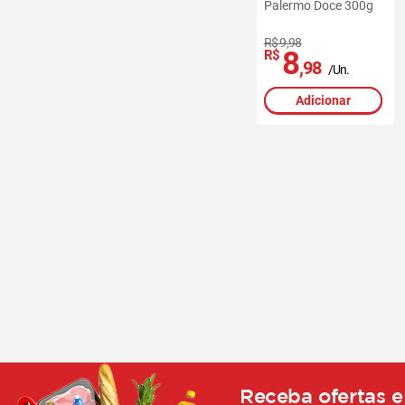
Palermo Doce 300g
R$ 9,98
8
R$
,98
/Un.
Adicionar
Receba ofertas e