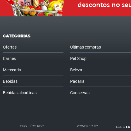
descontos no seu
CATEGORIAS
Ofertas
Últimas compras
Carnes
Pet Shop
Mercearia
Beleza
Bebidas
Padaria
Bebidas alcoólicas
Conservas
EVOLUÍDO POR:
POWERED BY:
PARA
FA