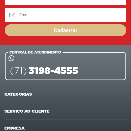
Cadastrar
CENTRAL DE ATENDIMENTO
3198-4555
(71)
CATEGORIAS
Ofertas
Últimas compras
SERVIÇO AO CLIENTE
Carnes
Pet Shop
Fale conosco
Formas de pagamento
EMPRESA
Mercearia
Beleza