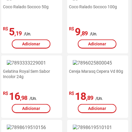
Coco Ralado Sococo 50g
Coco Ralado Sococo 100g
5
9
R$
R$
,19
,89
/Un.
/Un.
Adicionar
Adicionar
Gelatina Royal Sem Sabor
Cereja Marasq Cepera Vd 80g
Incolor 24g
16
18
R$
R$
,98
,89
/Un.
/Un.
Adicionar
Adicionar