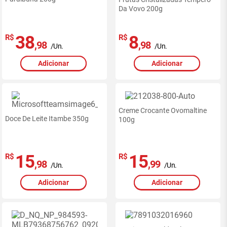
-
Da Vovo 200g
RedeMiX
38
8
R$
R$
,98
,98
/Un.
/Un.
Adicionar
Adicionar
Creme Crocante Ovomaltine
Doce De Leite Itambe 350g
100g
15
15
R$
R$
,98
,99
/Un.
/Un.
Adicionar
Adicionar
Ofertas
exclusivas