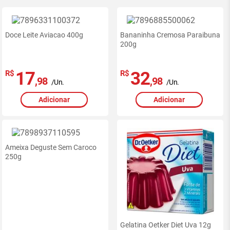
Ofertas
exclusivas
Doce Leite Aviacao 400g
site
Bananinha Cremosa Paraibuna
200g
-
RedeMiX
17
32
R$
R$
,98
,98
/Un.
/Un.
Adicionar
Adicionar
Ameixa Deguste Sem Caroco
250g
Gelatina Oetker Diet Uva 12g