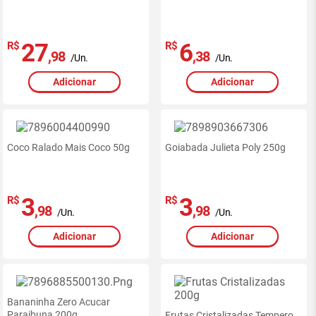
27
6
R$
R$
,98
,38
/Un.
/Un.
Adicionar
Adicionar
Coco Ralado Mais Coco 50g
Goiabada Julieta Poly 250g
3
3
R$
R$
,98
,98
/Un.
/Un.
Adicionar
Adicionar
Ofertas
exclusivas
Bananinha Zero Acucar
site
Paraibuna 200g
Frutas Cristalizadas Tempero