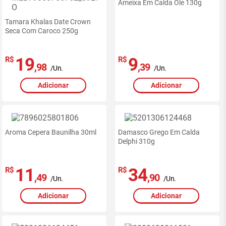
Ameixa Em Calda Ole 130g
site
-
Tamara Khalas Date Crown
RedeMiX
Seca Com Caroco 250g
19
9
R$
R$
,98
,39
/Un.
/Un.
Adicionar
Adicionar
Aroma Cepera Baunilha 30ml
Damasco Grego Em Calda
Delphi 310g
11
34
R$
R$
,49
,90
/Un.
/Un.
Adicionar
Adicionar