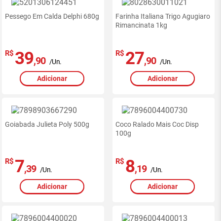
Pessego Em Calda Delphi 680g
Farinha Italiana Trigo Agugiaro
Rimancinata 1kg
39
27
R$
R$
,90
,90
/Un.
/Un.
Adicionar
Adicionar
Goiabada Julieta Poly 500g
Coco Ralado Mais Coc Disp
100g
7
8
R$
R$
,39
,19
/Un.
/Un.
Adicionar
Adicionar