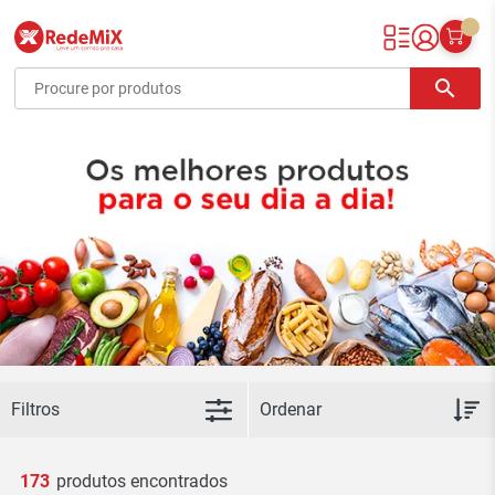
Redemix – Supermercado Online
search
Filtros
173