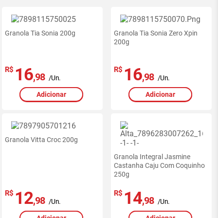
Granola Tia Sonia 200g
Granola Tia Sonia Zero Xpin
200g
16
16
R$
R$
,98
,98
/Un.
/Un.
Adicionar
Adicionar
Granola Vitta Croc 200g
Granola Integral Jasmine
Castanha Caju Com Coquinho
250g
12
14
R$
R$
,98
,98
/Un.
/Un.
Adicionar
Adicionar