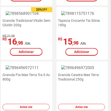
23%
OFF
Granola Tradicional Vitalin Sem
Tapioca Crocante Tia Sônia
Glutén 200g
180g
R$ 21,98
16
15
R$
R$
,98
,98
/Un.
/Un.
Adicionar
Adicionar
Granola Fta Mae Terra Tra S Ac
Granola Caseira Mae Terra
800g
Tradicional 250g
Avise-me
Avise-me