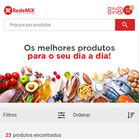
Redemix – Supermercado Online
search
Filtros
23