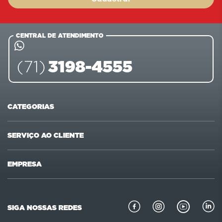
CENTRAL DE ATENDIMENTO
3198-4555
(71)
CATEGORIAS
Ofertas
Últimas compras
SERVIÇO AO CLIENTE
Carnes
Pet Shop
Fale conosco
Formas de pagamento
EMPRESA
Mercearia
Beleza
Sugestões e reclamações
Privacidade e segurança
Quem somos
Bebidas
Padaria
Como comprar
Perguntas frequentes
Missão e valores
Bebidas alcoólicas
Conservas
SIGA NOSSAS REDES
Politica de troca
Receitas Redemix