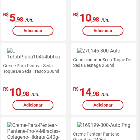
5
10
R$
R$
,98
,98
/Un.
/Un.
Adicionar
Adicionar
Condicionador Seda Toque De
Seda Besnaga 250ml
Creme Para Pentear Seda
Toque De Seda Frasco 300ml
10
14
R$
R$
,98
,98
/Un.
/Un.
Adicionar
Adicionar
Creme Pentear Pantene
Queratina 240ml