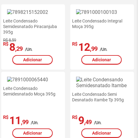
Leite Condensado
Leite Condensado Integral
Semidesnatado Piracanjuba
Moça 395g
395g
R$ 8,59
8
12
R$
R$
,29
,99
/Un.
/Un.
Adicionar
Adicionar
Ofertas
exclusivas
Leite Condensado
site
Semidesnatado Moça 395g
Leite Condensado Semi
-
Desnatado Itambe Tp 395g
RedeMiX
11
9
R$
R$
,99
,49
/Un.
/Un.
Adicionar
Adicionar