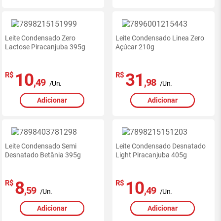
Leite Condensado Zero
Leite Condensado Linea Zero
Lactose Piracanjuba 395g
Açúcar 210g
10
31
R$
R$
,49
,98
/Un.
/Un.
Adicionar
Adicionar
Leite Condensado Semi
Leite Condensado Desnatado
Desnatado Betânia 395g
Light Piracanjuba 405g
8
10
R$
R$
,59
,49
/Un.
/Un.
Adicionar
Adicionar