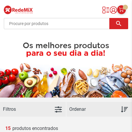
Redemix – Supermercado Online
search
Filtros
15