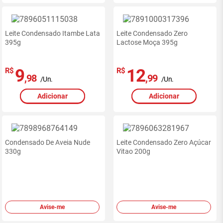
Leite Condensado Itambe Lata
Leite Condensado Zero
395g
Lactose Moça 395g
9
12
R$
R$
,98
,99
/Un.
/Un.
Adicionar
Adicionar
Condensado De Aveia Nude
Leite Condensado Zero Açúcar
330g
Vitao 200g
Avise-me
Avise-me