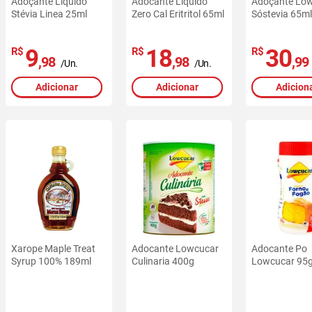
Adoçante Líquido
Adocante Liquido
Adoçante Lo
Stévia Linea 25ml
Zero Cal Eritritol 65ml
Sóstevia 65m
9
18
30
R$
R$
R$
,98
,98
,99
/Un.
/Un.
Adicionar
Adicionar
Adicion
Xarope Maple Treat
Adocante Lowcucar
Adocante Po
Syrup 100% 189ml
Culinaria 400g
Lowcucar 95