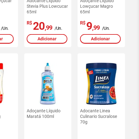
wçucar
Adocante Liquido
Adoçante Líquido
l
Stevia Plus Lowcucar
Lowçucar Magro
65ml
65ml
20
9
R$
R$
,99
,99
/Un.
/Un.
/Un.
ar
Adicionar
Adicionar
Adoçante Líquido
Adocante Linea
g
Maratá 100ml
Culinario Sucralose
70g