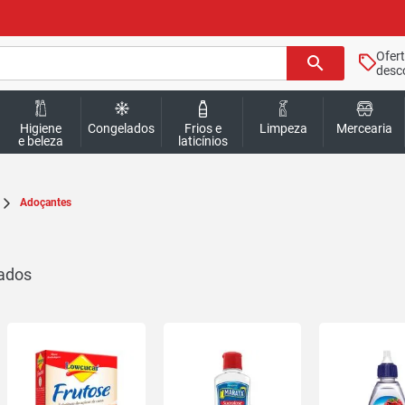
Ofer
search
desc
Higiene
Congelados
Frios e
Limpeza
Mercearia
e beleza
laticínios
Adoçantes