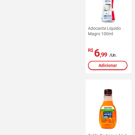
Adocante Liquido
Magro 100ml
6
R$
,99
/Un.
Adicionar