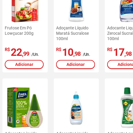
Frutose Em Pó
Adoçante Líquido
Adocante Liq
Lowçucar 200g
Maratá Sucralose
Zerocal Sucra
100ml
100ml
22
10
17
R$
R$
R$
,99
,98
,98
/Un.
/Un.
Adicionar
Adicionar
Adicion