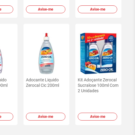
e
Avise-me
Avise-me
uido
Adocante Liquido
Kit Adoçante Zerocal
00ml
Zerocal Cic 200ml
Sucralose 100ml Com
2 Unidades
e
Avise-me
Avise-me