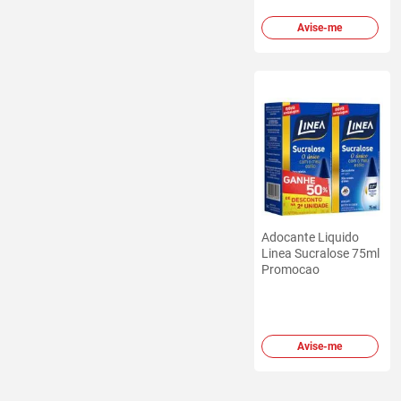
Avise-me
Adocante Liquido
Linea Sucralose 75ml
Promocao
Avise-me