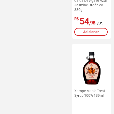
Calda De Agave Azul
Jasmine Orgânico
330g
54
R$
,98
/Un.
Adicionar
Xarope Maple Treat
Syrup 100% 189ml