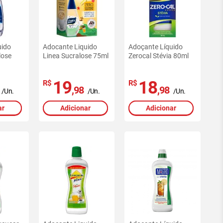
uido
Adocante Liquido
Adoçante Líquido
lose
Linea Sucralose 75ml
Zerocal Stévia 80ml
19
18
R$
R$
,98
,98
/Un.
/Un.
/Un.
ar
Adicionar
Adicionar