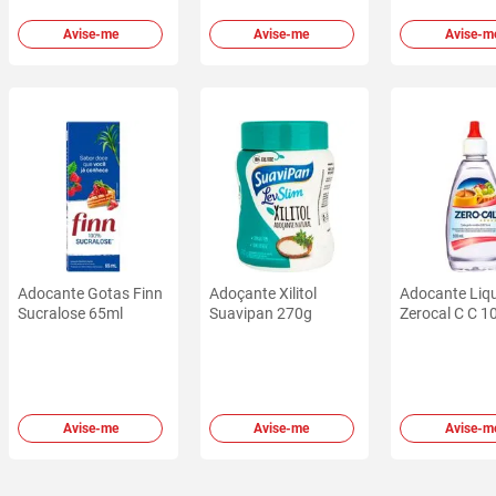
Avise-me
Avise-me
Avise-m
Adocante Gotas Finn
Adoçante Xilitol
Adocante Liq
Sucralose 65ml
Suavipan 270g
Zerocal C C 1
Avise-me
Avise-me
Avise-m