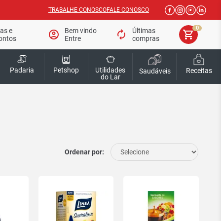
TRABALHE CONOSCO
FALE CONOSCO
0
tas e
Bem vindo
Últimas
account_circle
autorenew
shopping_cart
ontos
Entre
compras
Padaria
Petshop
Utilidades
Receitas
Saudáveis
do Lar
Ordenar por: