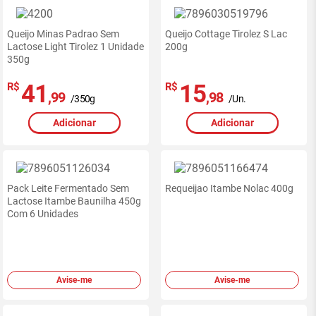
Queijo Minas Padrao Sem
Queijo Cottage Tirolez S Lac
Lactose Light Tirolez 1 Unidade
200g
350g
41
15
R$
R$
,99
,98
/350g
/Un.
Adicionar
Adicionar
Pack Leite Fermentado Sem
Requeijao Itambe Nolac 400g
Lactose Itambe Baunilha 450g
Com 6 Unidades
Avise-me
Avise-me