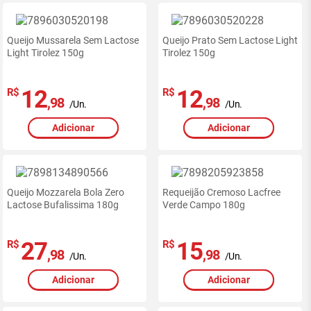
Queijo Mussarela Sem Lactose
Queijo Prato Sem Lactose Light
Light Tirolez 150g
Tirolez 150g
12
12
R$
R$
,98
,98
/Un.
/Un.
Adicionar
Adicionar
Queijo Mozzarela Bola Zero
Requeijão Cremoso Lacfree
Lactose Bufalissima 180g
Verde Campo 180g
27
15
R$
R$
,98
,98
/Un.
/Un.
Adicionar
Adicionar