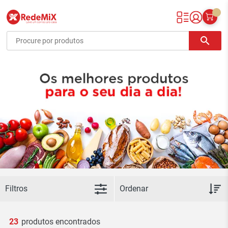
Redemix – Supermercado Online
search
Filtros
23