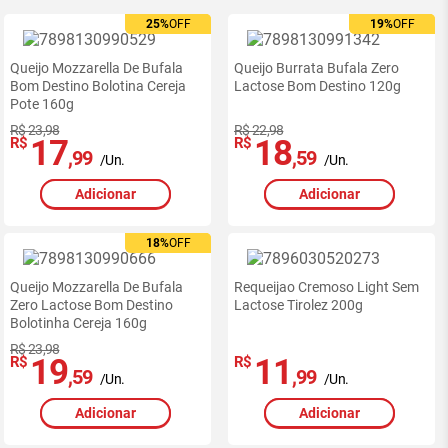
25%
25%
OFF
OFF
19%
19%
OFF
OFF
Queijo Mozzarella De Bufala
Queijo Burrata Bufala Zero
Bom Destino Bolotina Cereja
Lactose Bom Destino 120g
Pote 160g
R$ 23,98
R$ 22,98
17
18
R$
R$
,99
,59
/Un.
/Un.
Adicionar
Adicionar
18%
18%
OFF
OFF
Queijo Mozzarella De Bufala
Requeijao Cremoso Light Sem
Zero Lactose Bom Destino
Lactose Tirolez 200g
Bolotinha Cereja 160g
R$ 23,98
19
11
R$
R$
,59
,99
/Un.
/Un.
Adicionar
Adicionar