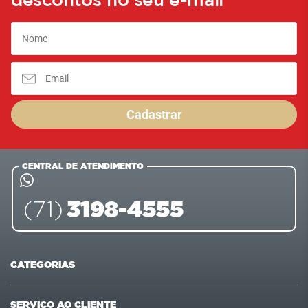
descontos no seu e-mail
Cadastrar
CENTRAL DE ATENDIMENTO
3198-4555
(71)
CATEGORIAS
Ofertas
Últimas compras
SERVIÇO AO CLIENTE