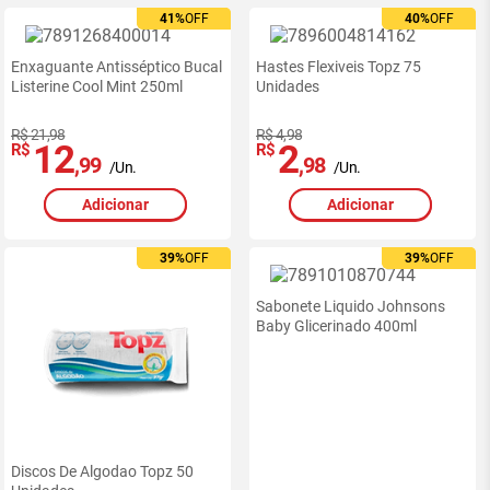
41%
41%
OFF
OFF
40%
40%
OFF
OFF
Enxaguante Antisséptico Bucal
Hastes Flexiveis Topz 75
Listerine Cool Mint 250ml
Unidades
R$ 21,98
R$ 4,98
12
2
R$
R$
,99
,98
/Un.
/Un.
Adicionar
Adicionar
39%
39%
OFF
OFF
39%
39%
OFF
OFF
Sabonete Liquido Johnsons
Baby Glicerinado 400ml
Discos De Algodao Topz 50