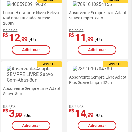
Locao Hidratante Nivea Beleza
Absorvente Sempre Livre Adapt
Radiante Cuidado Intenso
Suave Lmpm 32un
200ml
R$ 23,98
R$ 20,98
12
11
R$
R$
,99
,99
/Un.
/Un.
Adicionar
Adicionar
43%
43%
OFF
OFF
42%
42%
OFF
OFF
Absorvente Sempre Livre Adapt
Plus Suave Lmpm 32un
Absorvente Sempre Livre Adapt
Suave 8un
R$ 6,98
R$ 25,98
3
14
R$
R$
,99
,99
/Un.
/Un.
Adicionar
Adicionar