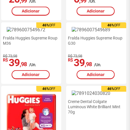
,99
,99
/Un.
/Un.
Adicionar
Adicionar
46%
46%
OFF
OFF
46%
46%
OFF
OFF
Fralda Huggies Supreme Roup
Fralda Huggies Supreme Roup
M36
G30
R$ 73,98
R$ 73,98
39
39
R$
R$
,98
,98
/Un.
/Un.
Adicionar
Adicionar
46%
46%
OFF
OFF
46%
46%
OFF
OFF
Creme Dental Colgate
Luminous White Brilliant Mint
70g