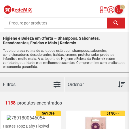
0
Redemix – Supermercado Online
search
Higiene e Beleza em Oferta – Shampoos, Sabonetes,
Desodorantes, Fraldas e Mais | Redemix
Tudo para sua rotina de cuidados está aqui: shampoos, sabonetes,
condicionadores, desodorantes, fraldas, cremes, protetor solar, produtos
infantis e muito mais. A categoria de Higiene e Beleza da Redemix reúne
variedade, qualidade e os melhores descontos. Compre online com praticidade
e economia garantida.
Filtros
1158
56%
56%
OFF
OFF
51%
51%
OFF
OFF
Hastes Topz Baby Flexivel