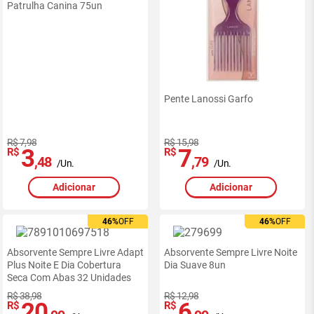
Patrulha Canina 75un
Pente Lanossi Garfo
R$ 7,98
R$ 15,98
3
7
R$
R$
,48
,79
/Un.
/Un.
Adicionar
Adicionar
46%
46%
OFF
OFF
46%
46%
OFF
OFF
Absorvente Sempre Livre Adapt
Absorvente Sempre Livre Noite
Plus Noite E Dia Cobertura
Dia Suave 8un
Seca Com Abas 32 Unidades
R$ 38,98
R$ 12,98
20
6
R$
R$