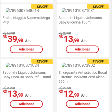
42%
42%
OFF
OFF
42%
42%
OFF
OFF
Fralda Huggies Supreme Mega
Sabonete Liquido Johnsons
P48
Baby Glicerina 180ml
R$ 68,98
R$ 23,98
39
13
R$
R$
,98
,99
/Un.
/Un.
Adicionar
Adicionar
42%
42%
OFF
OFF
41%
41%
OFF
OFF
Sabonete Liquido Johnsons
Enxaguante Antisséptico Bucal
Baby Hora Do Sono Refil 180ml
Listerine Cool Mint Zero Álcool
250ml
R$ 23,98
R$ 21,98
13
12
R$
R$
,99
,99
/Un.
/Un.
Adicionar
Adicionar