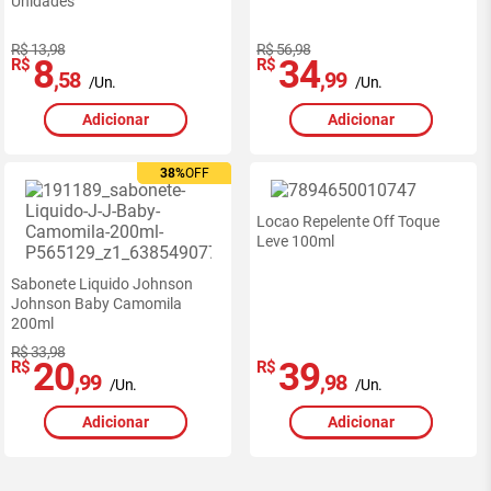
Unidades
R$ 13,98
R$ 56,98
8
34
R$
R$
,58
,99
/Un.
/Un.
Adicionar
Adicionar
38%
38%
OFF
OFF
Locao Repelente Off Toque
Leve 100ml
Sabonete Liquido Johnson
Johnson Baby Camomila
200ml
R$ 33,98
20
39
R$
R$
,99
,98
/Un.
/Un.
Adicionar
Adicionar