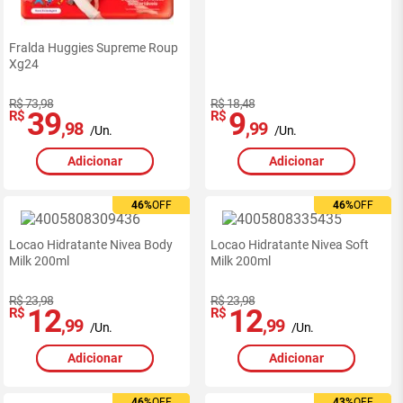
Fralda Huggies Supreme Roup
Xg24
R$ 73,98
R$ 18,48
39
9
R$
R$
,98
,99
/Un.
/Un.
Adicionar
Adicionar
46%
46%
OFF
OFF
46%
46%
OFF
OFF
Locao Hidratante Nivea Body
Locao Hidratante Nivea Soft
Milk 200ml
Milk 200ml
R$ 23,98
R$ 23,98
12
12
R$
R$
,99
,99
/Un.
/Un.
Adicionar
Adicionar
46%
46%
OFF
OFF
43%
43%
OFF
OFF