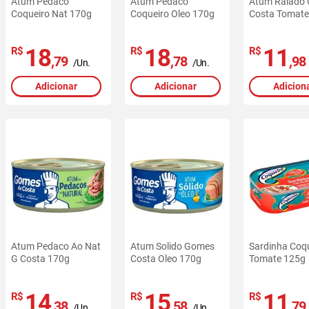
Atum Pedaco
Atum Pedaco
Atum Ralado
Coqueiro Nat 170g
Coqueiro Oleo 170g
Costa Tomate
18
18
11
R$
R$
R$
,79
,78
,98
/Un.
/Un.
Adicionar
Adicionar
Adicion
Atum Pedaco Ao Nat
Atum Solido Gomes
Sardinha Coq
G Costa 170g
Costa Oleo 170g
Tomate 125g
14
15
11
R$
R$
R$
,38
,58
,79
/Un.
/Un.