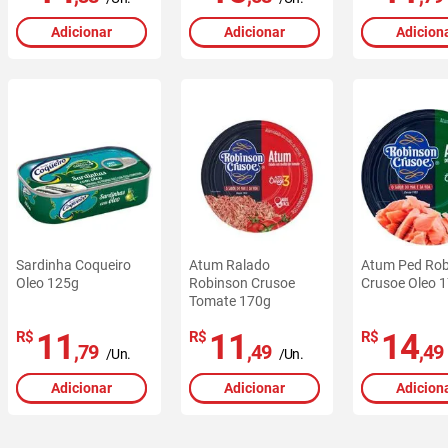
Adicionar
Adicionar
Adicion
Sardinha Coqueiro
Atum Ralado
Atum Ped Rob
Oleo 125g
Robinson Crusoe
Crusoe Oleo 
Tomate 170g
11
11
14
R$
R$
R$
,79
,49
,49
/Un.
/Un.
Adicionar
Adicionar
Adicion