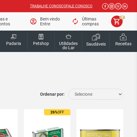
TRABALHE CONOSCO
FALE CONOSCO
0
tas e
Bem vindo
Últimas
account_circle
autorenew
shopping_cart
ontos
Entre
compras
Padaria
Petshop
Utilidades
Receitas
Saudáveis
do Lar
Ordenar por:
26%
OFF