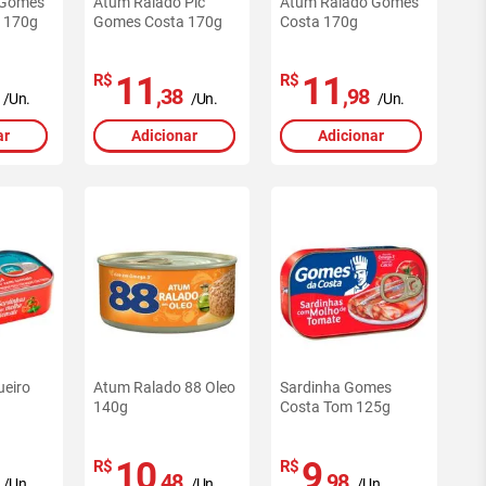
 Gomes
Atum Ralado Pic
Atum Ralado Gomes
 170g
Gomes Costa 170g
Costa 170g
11
11
R$
R$
,38
,98
/Un.
/Un.
/Un.
ar
Adicionar
Adicionar
ueiro
Atum Ralado 88 Oleo
Sardinha Gomes
140g
Costa Tom 125g
10
9
R$
R$
,48
,98
/Un.
/Un.
/Un.