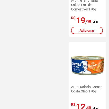
Atum Grand Tuna
Solido Em Oleo
Comestivel 170g
19
R$
,98
/Un.
Adicionar
Atum Ralado Gomes
Costa Oleo 170g
12
R$
,48
/Un.