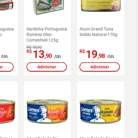
tuguesa
Sardinha Portuguesa
Atum Grand Tuna
o
Ramirez Oleo
Solido Natural 170g
Comestivel 125g
R$ 18,90
13
19
R$
R$
,90
,98
/Un.
/Un.
/Un.
ar
Adicionar
Adicionar