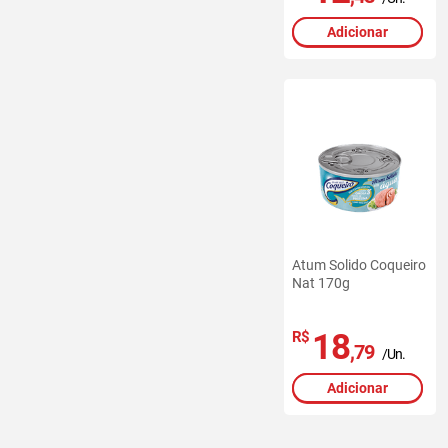
Adicionar
Atum Solido Coqueiro
Nat 170g
18
R$
,79
/Un.
Adicionar