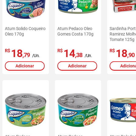
Atum Solido Coqueiro
Atum Pedaco Oleo
Sardinha Por
Oleo 170g
Gomes Costa 170g
Ramirez Molh
Tomate 125g
18
14
18
R$
R$
R$
,79
,38
,90
/Un.
/Un.
Adicionar
Adicionar
Adicion