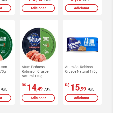
ar
Adicionar
Adicionar
ison
Atum Pedacos
Atum Sol Robison
170g
Robinson Crusoe
Crusoe Natural 170g
Natural 170g
14
15
R$
R$
,49
,99
/Un.
/Un.
/Un.
ar
Adicionar
Adicionar