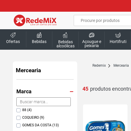
Ofertas
Bebidas
Açougue e
Hortifruti
Bebidas
peixaria
alcoólicas
redemix
Mercearia
Mercearia
45
Marca
88 (4)
COQUEIRO (9)
GOMES DA COSTA (13)