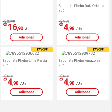
Sabonete Phebo Raiz Oriente
90g
R$ 20,98
R$ 5,98
16
4
R$
R$
,90
,98
/Un.
/Un.
Adicionar
Adicionar
17%
17%
OFF
OFF
17%
17%
OFF
OFF
Sabonete Phebo Lima Persia
Sabonete Phebo Amazonian
90g
90g
R$ 5,98
R$ 5,98
4
4
R$
R$
,98
,98
/Un.
/Un.
Adicionar
Adicionar