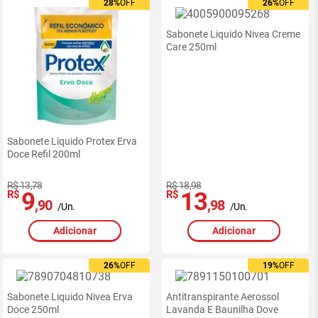
28%
28%
OFF
OFF
26%
26%
OFF
OFF
Sabonete Liquido Nivea Creme
Care 250ml
Sabonete Liquido Protex Erva
Doce Refil 200ml
R$ 13,78
R$ 18,98
9
13
R$
R$
,90
,98
/Un.
/Un.
Adicionar
Adicionar
26%
26%
OFF
OFF
19%
19%
OFF
OFF
Sabonete Liquido Nivea Erva
Antitranspirante Aerossol
Doce 250ml
Lavanda E Baunilha Dove