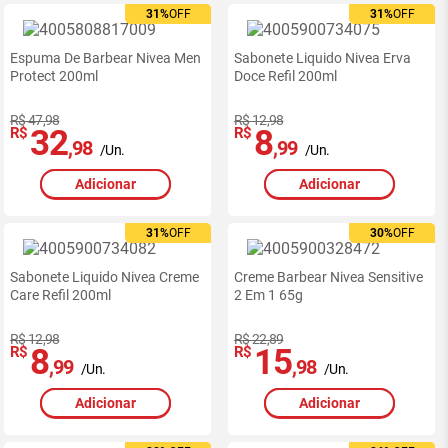
31%
31%
OFF
OFF
31%
31%
OFF
OFF
Espuma De Barbear Nivea Men
Sabonete Liquido Nivea Erva
Protect 200ml
Doce Refil 200ml
R$ 47,98
R$ 12,98
32
8
R$
R$
,98
,99
/Un.
/Un.
Adicionar
Adicionar
31%
31%
OFF
OFF
30%
30%
OFF
OFF
Sabonete Liquido Nivea Creme
Creme Barbear Nivea Sensitive
Care Refil 200ml
2 Em 1 65g
R$ 12,98
R$ 22,89
8
15
R$
R$
,99
,98
/Un.
/Un.
Adicionar
Adicionar