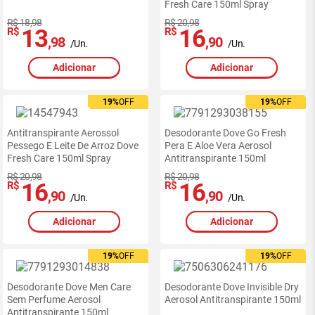
Fresh Care 150ml Spray
R$ 18,98
R$ 20,98
13
16
R$
R$
,98
,90
/Un.
/Un.
Adicionar
Adicionar
19%
19%
OFF
OFF
19%
19%
OFF
OFF
Antitranspirante Aerossol
Desodorante Dove Go Fresh
Pessego E Leite De Arroz Dove
Pera E Aloe Vera Aerosol
Fresh Care 150ml Spray
Antitranspirante 150ml
R$ 20,98
R$ 20,98
16
16
R$
R$
,90
,90
/Un.
/Un.
Adicionar
Adicionar
19%
19%
OFF
OFF
19%
19%
OFF
OFF
Desodorante Dove Men Care
Desodorante Dove Invisible Dry
Sem Perfume Aerosol
Aerosol Antitranspirante 150ml
Antitranspirante 150ml