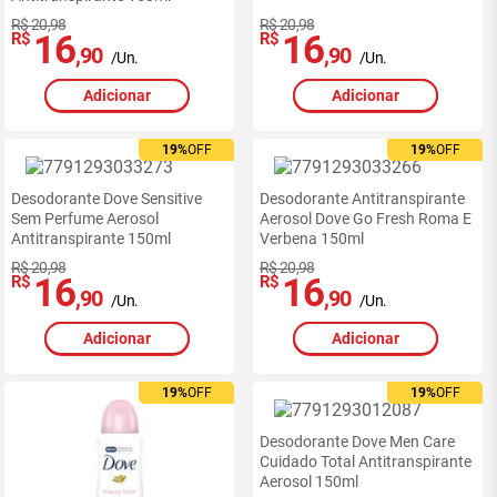
R$ 20,98
R$ 20,98
16
16
R$
R$
,90
,90
/Un.
/Un.
Adicionar
Adicionar
19%
19%
OFF
OFF
19%
19%
OFF
OFF
Desodorante Dove Sensitive
Desodorante Antitranspirante
Sem Perfume Aerosol
Aerosol Dove Go Fresh Roma E
Antitranspirante 150ml
Verbena 150ml
R$ 20,98
R$ 20,98
16
16
R$
R$
,90
,90
/Un.
/Un.
Adicionar
Adicionar
19%
19%
OFF
OFF
19%
19%
OFF
OFF
Desodorante Dove Men Care
Cuidado Total Antitranspirante
Aerosol 150ml