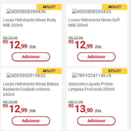
46%
46%
OFF
OFF
46%
46%
OFF
OFF
Locao Hidratante Nivea Body
Locao Hidratante Nivea Soft
Milk 200ml
Milk 200ml
R$ 23,98
R$ 23,98
12
12
R$
R$
,99
,99
/Un.
/Un.
Adicionar
Adicionar
46%
46%
OFF
OFF
37%
37%
OFF
OFF
Locao Hidratante Nivea Beleza
Sabonete Liquido Protex
Radiante Cuidado Intenso
Limpeza Profunda 250ml
200ml
R$ 23,98
R$ 21,98
12
13
R$
R$
,99
,90
/Un.
/Un.
Adicionar
Adicionar