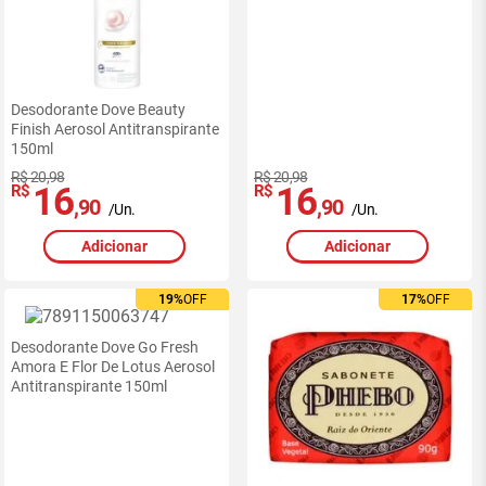
Desodorante Dove Beauty
Finish Aerosol Antitranspirante
150ml
R$ 20,98
R$ 20,98
16
16
R$
R$
,90
,90
/Un.
/Un.
Adicionar
Adicionar
19%
19%
OFF
OFF
17%
17%
OFF
OFF
Desodorante Dove Go Fresh
Amora E Flor De Lotus Aerosol
Antitranspirante 150ml