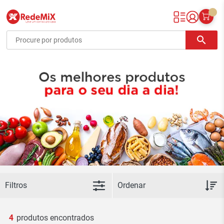
Redemix – Supermercado Online
search
Filtros
4