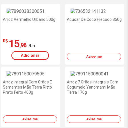
Arroz Vermelho Urbano 500g
Acucar De Coco Frecoco 350g
15
R$
,98
/Un.
Adicionar
Avise-me
Arroz Integral Com Grãos E
Arroz 7 Grãos Integrais Com
Sementes Mãe Terra Ritto
Cogumelo Yanomami Mãe
Prato Feito 400g
Terra 170g
Avise-me
Avise-me