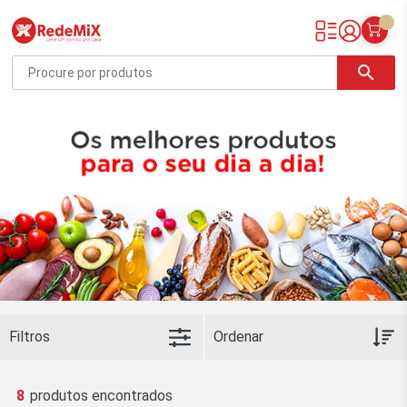
Redemix – Supermercado Online
search
Filtros
8