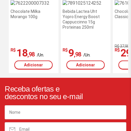
novidade
Chocolate Milka
Bebida Lactea Uht
Chocolat
Morango 100g
Yopro Energy Boost
Classic 
Cappuccinno 15g
Proteinas 250ml
R$ 37,98
18
9
2
R$
R$
R$
,98
,98
/Un.
/Un.
Adicionar
Adicionar
A
Receba ofertas e
descontos no seu e-mail