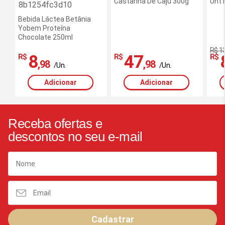
Castanha De Caju 300g
Uht 
Bebida Láctea Betânia
Yobem Proteína
Chocolate 250ml
R$ 1
8
47
R$
R$
R$
,98
,98
/Un.
/Un.
Adicionar
Adicionar
Receba ofertas e
descontos no seu e-mail
Cadastrar