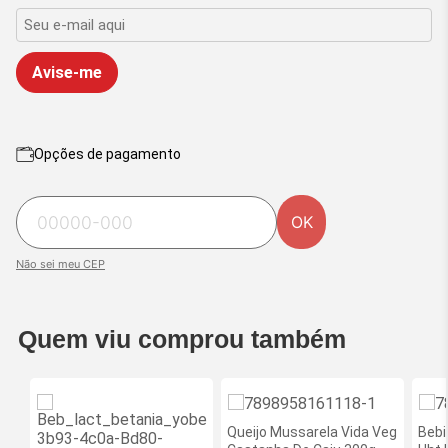
Avise-me
Opções de pagamento
OK
Não sei meu CEP
Quem viu comprou também
Queijo Mussarela Vida Veg
Bebi