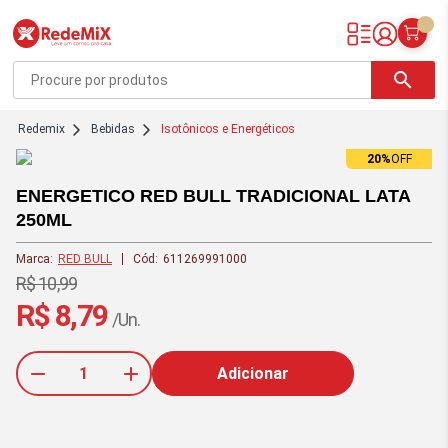
Redemix – Supermercado Online
search
redemix
Bebidas
Isotônicos e Energéticos
20%
OFF
ENERGETICO RED BULL TRADICIONAL LATA
250ML
Marca:
RED BULL
Cód:
611269991000
R$ 10,99
R$ 8,79
/Un.
Adicionar