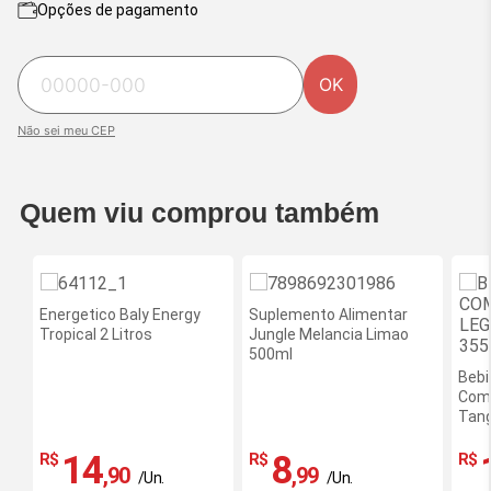
Opções de pagamento
OK
Não sei meu CEP
Quem viu comprou também
Energetico Baly Energy
Suplemento Alimentar
Tropical 2 Litros
Jungle Melancia Limao
500ml
Bebi
Comp
Tang
14
8
R$
R$
R$
,90
,99
/Un.
/Un.