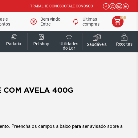
TRABALHE CONOSCO
FALE CONOSCO
0
tas e
Bem vindo
Últimas
account_circle
autorenew
shopping_cart
ontos
Entre
compras
Padaria
Petshop
Utilidades
Receitas
Saudáveis
do Lar
E COM AVELA 400G
ento. Preencha os campos a baixo para ser avisado sobre a