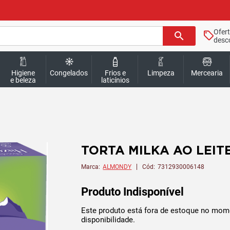
Ofer
search
desc
Higiene
Congelados
Frios e
Limpeza
Mercearia
e beleza
laticínios
TORTA MILKA AO LEIT
Marca:
ALMONDY
Cód:
7312930006148
Produto Indisponível
Este produto está fora de estoque no mom
disponibilidade.