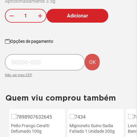
Aproximadamente 3.5g
Adicionar
Opções de pagamento
OK
Não sei meu CEP
Quem viu comprou também
Peito Frango Ceratti
Mignoneto Suino Sadia
Levi
Defumado 100g
Fatiado 1 Unidade 200g
Band