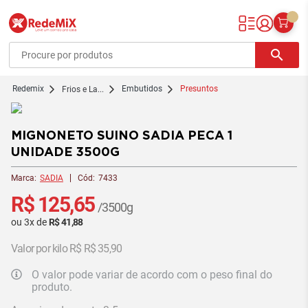
Redemix – Supermercado Online
search
redemix
Embutidos
Presuntos
Frios e La...
MIGNONETO SUINO SADIA PECA 1
UNIDADE 3500G
Marca:
SADIA
Cód:
7433
R$ 125,65
/3500g
ou
3
x
de
R$ 41,88
Valor por kilo R$ R$ 35,90
O valor pode variar de acordo com o peso final do
produto.