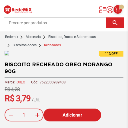
Redemix – Supermercado Online
search
redemix
Mercearia
Biscoitos, Doces e Sobremesas
Biscoitos doces
Recheados
11%
OFF
BISCOITO RECHEADO OREO MORANGO
90G
Marca:
OREO
Cód:
7622300989408
R$ 4,28
R$ 3,79
/Un.
Adicionar