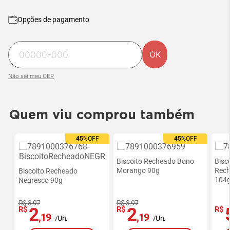
Opções de pagamento
OK
Não sei meu CEP
Quem viu comprou também
45%
OFF
45%
OFF
Ofertas
Ofertas
exclusivas
exclusivas
site
Biscoito Recheado Bono
site
Bisc
Morango 90g
Rech
Biscoito Recheado
-
-
104
Negresco 90g
RedeMiX
RedeMiX
R$ 3,97
R$ 3,97
2
2
R$
R$
R$
,19
,19
/Un.
/Un.