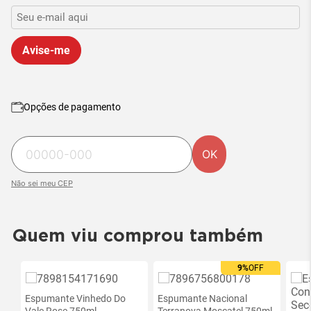
Avise-me
Opções de pagamento
OK
Não sei meu CEP
Quem viu comprou também
9%
OFF
Ofe
exc
Espumante Vinhedo Do
Espumante Nacional
site
Vale Rose 750ml
Terranova Moscatel 750ml