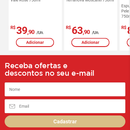
-
Espu
Red
Pele
750
39
63
R$
R$
R$
,90
,90
/Un.
/Un.
Adicionar
Adicionar
Receba ofertas e
descontos no seu e-mail
Cadastrar