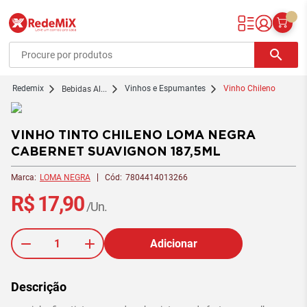
Redemix – Supermercado Online
search
redemix
Vinhos e Espumantes
Vinho Chileno
Bebidas Al...
VINHO TINTO CHILENO LOMA NEGRA
CABERNET SUAVIGNON 187,5ML
Marca:
LOMA NEGRA
Cód:
7804414013266
R$ 17,90
/Un.
Adicionar
Descrição