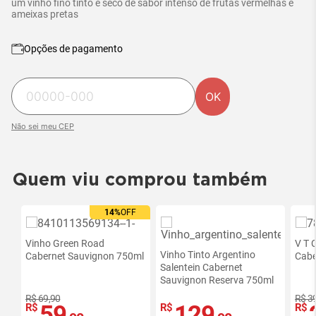
um vinho fino tinto e seco de sabor intenso de frutas vermelhas e
ameixas pretas
Opções de pagamento
OK
Não sei meu CEP
Quem viu comprou também
14%
OFF
Vinho Green Road
V T 
Vinho Tinto Argentino
Cabernet Sauvignon 750ml
Cabe
Salentein Cabernet
Sauvignon Reserva 750ml
R$ 69,90
R$ 3
59
129
R$
R$
R$