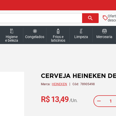
Ofer
search
desc
Higiene
Congelados
Frios e
Limpeza
Mercearia
e beleza
laticínios
CERVEJA HEINEKEN D
Marca:
HEINEKEN
Cód:
78905498
R$ 13,49
/Un.