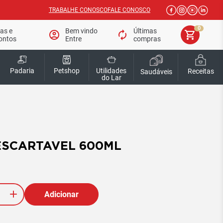
TRABALHE CONOSCO
FALE CONOSCO
0
tas e
Bem vindo
Últimas
account_circle
autorenew
shopping_cart
ontos
Entre
compras
Padaria
Petshop
Utilidades
Receitas
Saudáveis
do Lar
ESCARTAVEL 600ML
Adicionar