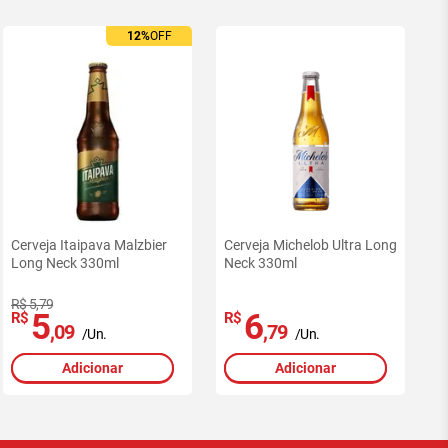
12%
OFF
Cerveja Itaipava Malzbier
Cerveja Michelob Ultra Long
Long Neck 330ml
Neck 330ml
R$ 5,79
5
6
R$
R$
,09
,79
/Un.
/Un.
Adicionar
Adicionar