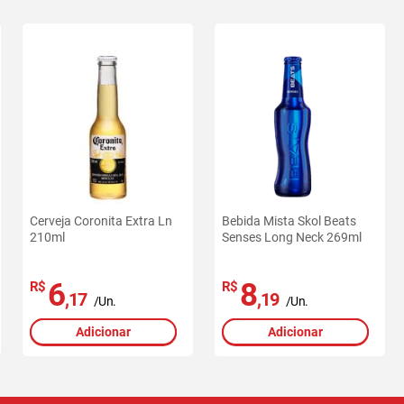
Cerveja Coronita Extra Ln
Bebida Mista Skol Beats
210ml
Senses Long Neck 269ml
6
8
R$
R$
,17
,19
/Un.
/Un.
Adicionar
Adicionar