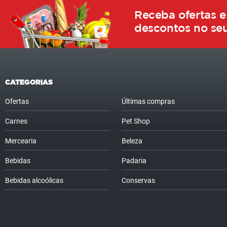
Receba ofertas e
descontos no seu
CATEGORIAS
Ofertas
Últimas compras
Carnes
Pet Shop
Mercearia
Beleza
Bebidas
Padaria
Bebidas alcoólicas
Conservas