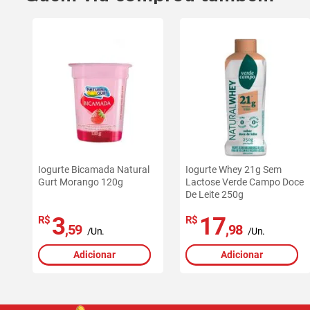
Iogurte Bicamada Natural
Iogurte Whey 21g Sem
Gurt Morango 120g
Lactose Verde Campo Doce
De Leite 250g
3
17
R$
R$
,59
,98
/Un.
/Un.
Adicionar
Adicionar