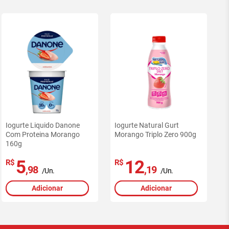
Iogurte Liquido Danone
Iogurte Natural Gurt
Com Proteina Morango
Morango Triplo Zero 900g
160g
5
12
R$
R$
,98
,19
/Un.
/Un.
Adicionar
Adicionar