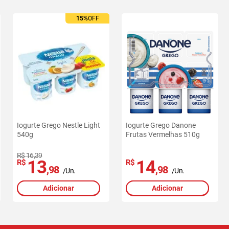
15%
OFF
Iogurte Grego Nestle Light
Iogurte Grego Danone
540g
Frutas Vermelhas 510g
R$ 16,39
13
14
R$
R$
,98
,98
/Un.
/Un.
Adicionar
Adicionar