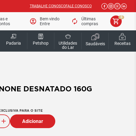
TRABALHE CONOSCO
FALE CONOSCO
0
tas e
Bem vindo
Últimas
account_circle
autorenew
shopping_cart
ontos
Entre
compras
Padaria
Petshop
Utilidades
Receitas
Saudáveis
do Lar
NONE DESNATADO 160G
XCLUSIVA PARA O SITE
Adicionar