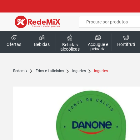
Ofertas
Bebidas
Açougue e
Hortifruti
Bebidas
peixaria
alcoólicas
redemix
Frios e Laticínios
Iogurtes
Iogurtes