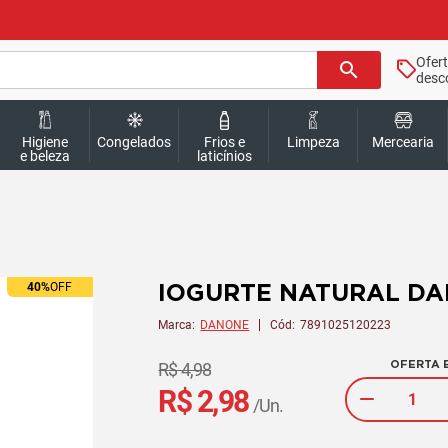
Ofer
search
desc
Higiene
Congelados
Frios e
Limpeza
Mercearia
e beleza
laticínios
IOGURTE NATURAL DA
40%
OFF
Marca:
DANONE
Cód:
7891025120223
OFERTA E
R$ 4,98
R$ 2,98
/Un.