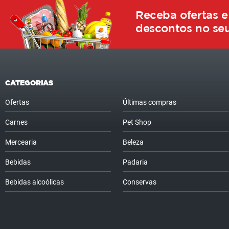
Receba ofertas e
descontos no seu
CATEGORIAS
Ofertas
Últimas compras
Carnes
Pet Shop
Mercearia
Beleza
Bebidas
Padaria
Bebidas alcoólicas
Conservas