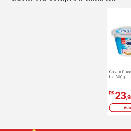
Cream Chees
Lig 300g
23
R$
,9
Adi