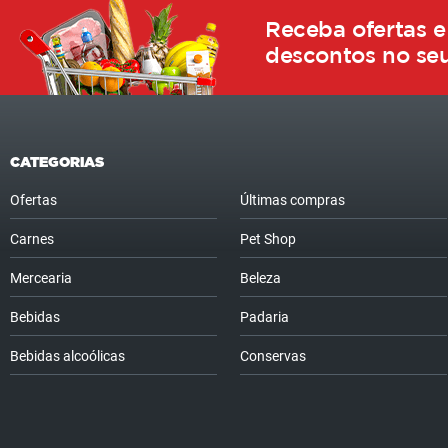
Receba ofertas e
descontos no seu
CATEGORIAS
Ofertas
Últimas compras
Carnes
Pet Shop
Mercearia
Beleza
Bebidas
Padaria
Bebidas alcoólicas
Conservas