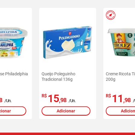
Ofertas
exclusivas
site
-
RedeMiX
e Philadelphia
Queijo Poleguinho
Creme Ricota Ti
Tradicional 136g
200g
15
11
R$
R$
8
,98
,98
/Un.
/Un.
/
cionar
Adicionar
Adicio