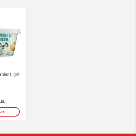
rolez Light
Un.
nar