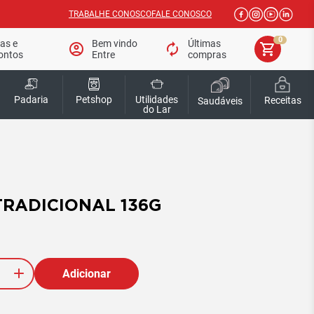
TRABALHE CONOSCO
FALE CONOSCO
0
tas e
Bem vindo
Últimas
account_circle
autorenew
shopping_cart
ontos
Entre
compras
Padaria
Petshop
Utilidades
Receitas
Saudáveis
do Lar
TRADICIONAL 136G
Adicionar