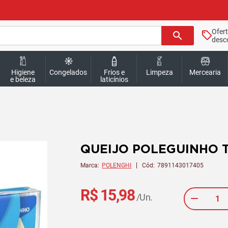
Ofer
search
desc
Higiene
Congelados
Frios e
Limpeza
Mercearia
e beleza
laticínios
QUEIJO POLEGUINHO 
Marca:
POLENGHI
Cód:
7891143017405
R$ 15,98
/Un.