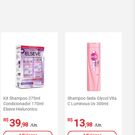
Kit Shampoo 375ml
Shampoo Seda Glycol Vita
Condicionador 170ml
C Luminous Uv 300ml
Elseve Hialuronico
39
13
R$
R$
,98
,98
/Un.
/Un.