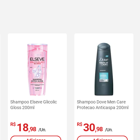
Shampoo Elseve Glicolic
Shampoo Dove Men Care
Gloss 200ml
Protecao Anticaspa 200ml
18
30
R$
R$
,98
,98
/Un.
/Un.