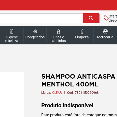
Ofer
search
desc
Higiene
Congelados
Frios e
Limpeza
Mercearia
e beleza
laticínios
SHAMPOO ANTICASPA 
MENTHOL 400ML
Marca:
CLEAR
Cód:
7891150060968
Produto Indisponível
Este produto está fora de estoque no mom