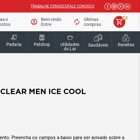
TRABALHE CONOSCO
FALE CONOSCO
0
tas e
Bem vindo
Últimas
account_circle
autorenew
shopping_cart
ontos
Entre
compras
Padaria
Petshop
Utilidades
Receitas
Saudáveis
do Lar
CLEAR MEN ICE COOL
ento. Preencha os campos a baixo para ser avisado sobre a