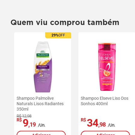
Quem viu comprou também
29%
OFF
Shampoo Palmolive
Shampoo Elseve Liso Dos
Naturals Lisos Radiantes
Sonhos 400ml
350ml
R$ 12,98
9
34
R$
R$
,19
,98
/Un.
/Un.