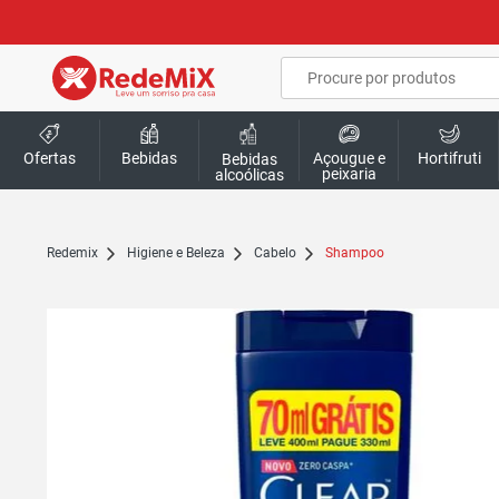
Ofertas
Bebidas
Açougue e
Hortifruti
Bebidas
peixaria
alcoólicas
redemix
Higiene e Beleza
Cabelo
Shampoo