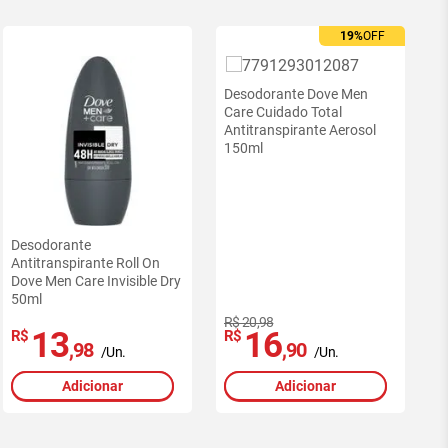
19%
OFF
Desodorante Dove Men
Care Cuidado Total
Antitranspirante Aerosol
150ml
Desodorante
Antitranspirante Roll On
Dove Men Care Invisible Dry
50ml
R$ 20,98
13
16
R$
R$
,98
,90
/Un.
/Un.
Adicionar
Adicionar