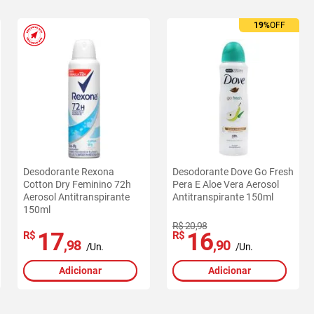
19%
OFF
Ofertas
exclusivas
site
-
RedeMiX
Desodorante Rexona
Desodorante Dove Go Fresh
Cotton Dry Feminino 72h
Pera E Aloe Vera Aerosol
Aerosol Antitranspirante
Antitranspirante 150ml
150ml
R$ 20,98
17
16
R$
R$
,98
,90
/Un.
/Un.
Adicionar
Adicionar