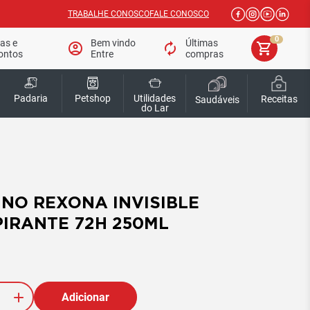
TRABALHE CONOSCO
FALE CONOSCO
0
tas e
Bem vindo
Últimas
account_circle
autorenew
shopping_cart
ontos
Entre
compras
Padaria
Petshop
Utilidades
Receitas
Saudáveis
do Lar
NO REXONA INVISIBLE
IRANTE 72H 250ML
Adicionar