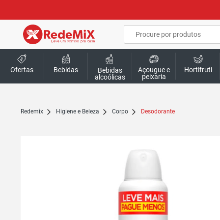
Ofertas
Bebidas
Açougue e
Hortifruti
Bebidas
peixaria
alcoólicas
redemix
Higiene e Beleza
Corpo
Desodorante