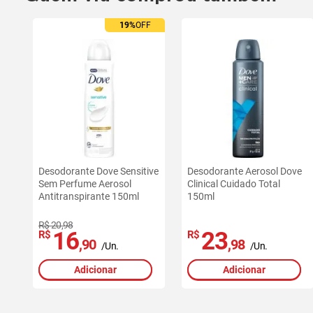
19%
OFF
Desodorante Dove Sensitive
Desodorante Aerosol Dove
Sem Perfume Aerosol
Clinical Cuidado Total
Antitranspirante 150ml
150ml
R$ 20,98
16
23
R$
R$
,90
,98
/Un.
/Un.
Adicionar
Adicionar