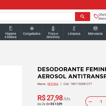
Ofer
search
desc
Higiene
Congelados
Frios e
Limpeza
Mercearia
e beleza
laticínios
DESODORANTE FEMINI
AEROSOL ANTITRANSP
Marca:
REXONA
Cód:
7891150081277
R$ 27,98
/Un.
ou
2
x
de
R$ 13,99