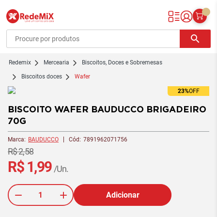
Redemix – Supermercado Online
search
redemix
Mercearia
Biscoitos, Doces e Sobremesas
Biscoitos doces
Wafer
23%
OFF
BISCOITO WAFER BAUDUCCO BRIGADEIRO
70G
Marca:
BAUDUCCO
Cód:
7891962071756
R$ 2,58
R$ 1,99
/Un.
Adicionar