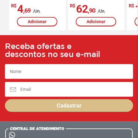
4
62
R$
R$
R$
,69
,90
/Un.
/Un.
Adicionar
Adicionar
Receba ofertas e
descontos no seu e-mail
Cadastrar
CENTRAL DE ATENDIMENTO