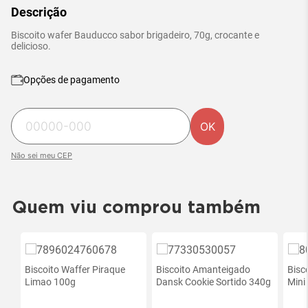
Descrição
Biscoito wafer Bauducco sabor brigadeiro, 70g, crocante e
delicioso.
Opções de pagamento
OK
Não sei meu CEP
Quem viu comprou também
nov
Biscoito Waffer Piraque
Biscoito Amanteigado
Bisc
Limao 100g
Dansk Cookie Sortido 340g
Mini