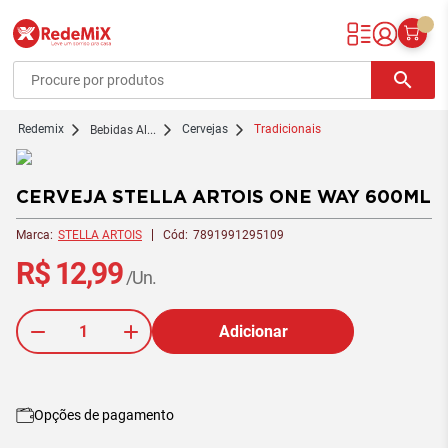
Redemix – Supermercado Online
search
redemix
Cervejas
Tradicionais
Bebidas Al...
CERVEJA STELLA ARTOIS ONE WAY 600ML
Marca:
STELLA ARTOIS
Cód:
7891991295109
R$ 12,99
/Un.
Adicionar
Opções de pagamento