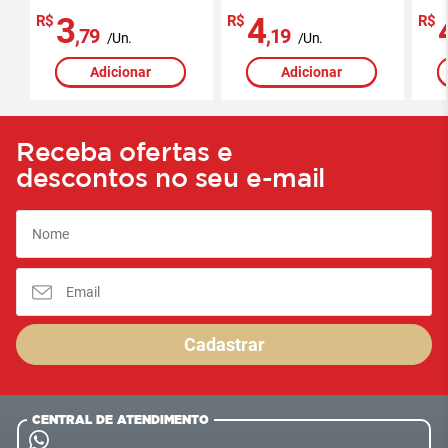
3
4
R$
R$
R$
,79
,19
/Un.
/Un.
Adicionar
Adicionar
Receba ofertas e
descontos no seu e-mail
Cadastrar
CENTRAL DE ATENDIMENTO