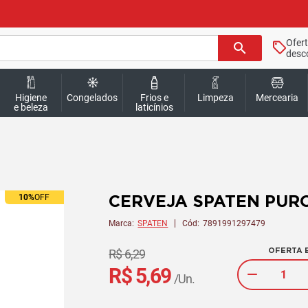
Ofer
search
desc
Higiene
Congelados
Frios e
Limpeza
Mercearia
e beleza
laticínios
CERVEJA SPATEN PUR
10%
OFF
Marca:
SPATEN
Cód:
7891991297479
OFERTA E
R$ 6,29
R$ 5,69
/Un.