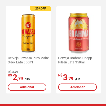
20%
OFF
Cerveja Devassa Puro Malte
Cerveja Brahma Chopp
Sleek Lata 350ml
Pilsen Lata 350ml
R$ 3,49
2
3
R$
R$
,79
,79
/Un.
/Un.
Adicionar
Adicionar