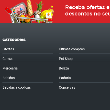
Receba ofertas e
descontos no seu
CATEGORIAS
Ofertas
Últimas compras
Carnes
Pet Shop
Mercearia
Beleza
Bebidas
Padaria
Bebidas alcoólicas
Conservas