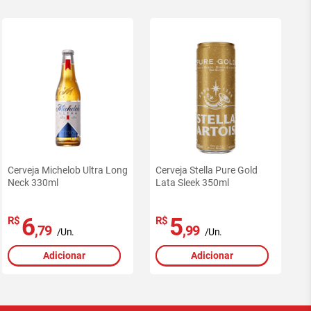
Cerveja Michelob Ultra Long
Cerveja Stella Pure Gold
Neck 330ml
Lata Sleek 350ml
6
5
R$
R$
,79
,99
/Un.
/Un.
Adicionar
Adicionar