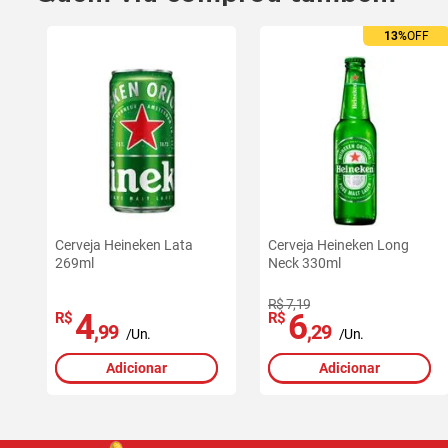
13%
OFF
Cerveja Heineken Lata
Cerveja Heineken Long
269ml
Neck 330ml
R$ 7,19
4
6
R$
R$
,99
,29
/Un.
/Un.
Adicionar
Adicionar