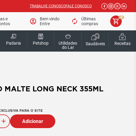
TRABALHE CONOSCO
FALE CONOSCO
0
tas e
Bem vindo
Últimas
account_circle
autorenew
shopping_cart
ontos
Entre
compras
Padaria
Petshop
Utilidades
Receitas
Saudáveis
do Lar
O MALTE LONG NECK 355ML
XCLUSIVA PARA O SITE
Adicionar