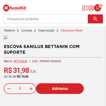
Redemix – Supermercado Online
search
redemix
Limpeza
Organização
Vassoura e Rodo
ESCOVA SANILUX BETTANIN COM
SUPORTE
Marca:
BETTANIN
Cód:
7896001005655
R$ 31,98
/Un.
ou
3
x
de
R$ 10,66
Adicionar