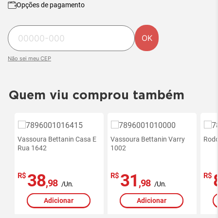
Opções de pagamento
OK
Não sei meu CEP
Quem viu comprou também
Vassoura Bettanin Casa E
Vassoura Bettanin Varry
Rodo
Rua 1642
1002
38
31
R$
R$
R$
,98
,98
/Un.
/Un.
Adicionar
Adicionar