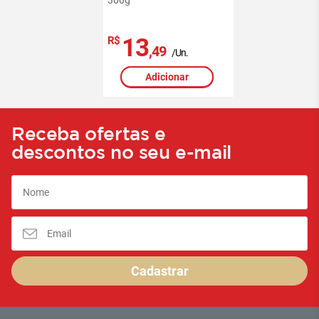
13
R$
,49
/Un.
Adicionar
Receba ofertas e
descontos no seu e-mail
Cadastrar