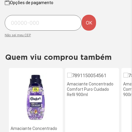
Opções de pagamento
OK
Não sei meu CEP
Quem viu comprou também
Amaciante Concentrado
Ama
Comfort Puro Cuidado
Comf
Refil 900ml
900
Amaciante Concentrado