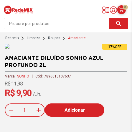
0
Redemix – Supermercado Online
search
redemix
Limpeza
Roupas
Amaciante
17%
OFF
AMACIANTE DILUÍDO SONHO AZUL
PROFUNDO 2L
Marca:
SONHO
Cód:
7896013107637
R$ 11,98
R$ 9,90
/Un.
Adicionar