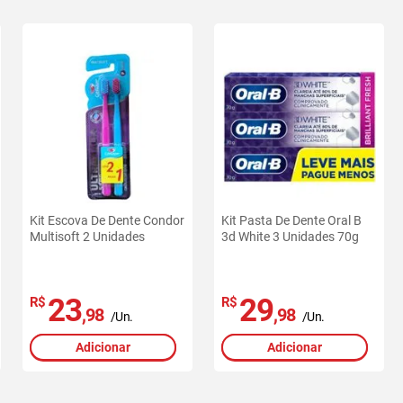
Kit Escova De Dente Condor
Kit Pasta De Dente Oral B
Multisoft 2 Unidades
3d White 3 Unidades 70g
23
29
R$
R$
,98
,98
/Un.
/Un.
Adicionar
Adicionar