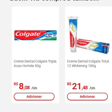
Creme Dental Colgate Tripla
Creme Dental Colgate Total
Acao Hortela 90g
12 Whitening 180g
8
21
R$
R$
,08
,48
/Un.
/Un.
Adicionar
Adicionar