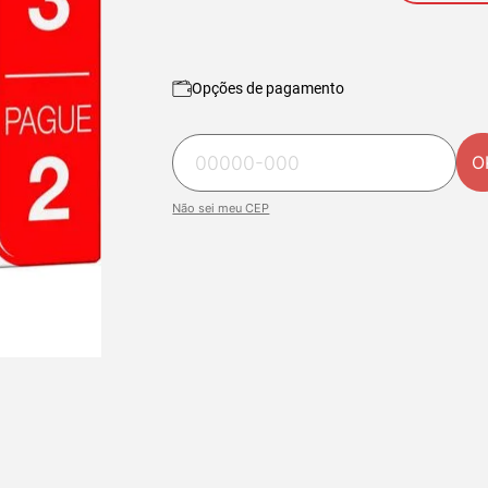
Opções de pagamento
O
Não sei meu CEP