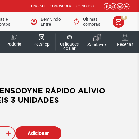
TRABALHE CONOSCO
FALE CONOSCO
0
tas e
Bem vindo
Últimas
account_circle
autorenew
shopping_cart
ontos
Entre
compras
Padaria
Petshop
Utilidades
Receitas
Saudáveis
do Lar
SENSODYNE RÁPIDO ALÍVIO
IS 3 UNIDADES
Adicionar