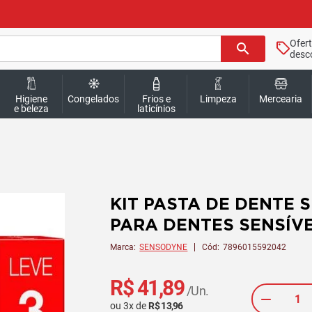
Ofer
search
desc
Higiene
Congelados
Frios e
Limpeza
Mercearia
e beleza
laticínios
KIT PASTA DE DENTE 
PARA DENTES SENSÍVE
Marca:
SENSODYNE
Cód:
7896015592042
R$ 41,89
/Un.
ou
3
x
de
R$ 13,96