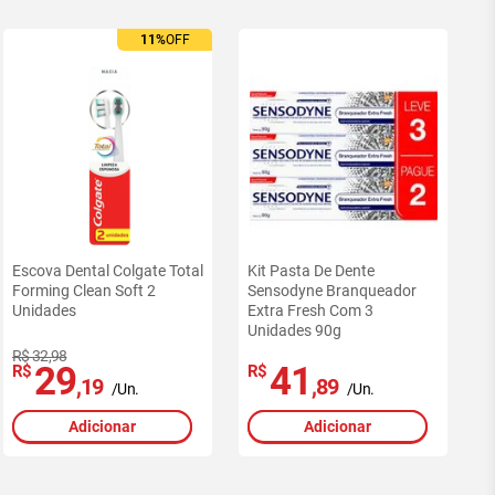
11%
OFF
Escova Dental Colgate Total
Kit Pasta De Dente
Forming Clean Soft 2
Sensodyne Branqueador
Unidades
Extra Fresh Com 3
Unidades 90g
R$ 32,98
29
41
R$
R$
,19
,89
/Un.
/Un.
Adicionar
Adicionar