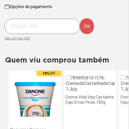
Opções de pagamento
OK
Não sei meu CEP
Quem viu comprou também
18%
OFF
Creme Vida Veg Castanha
Crem
Caju Ervas Finas 180g
Caju