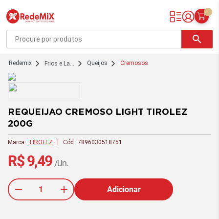
Redemix – Supermercado Online
search
redemix
Queijos
Cremosos
Frios e La...
Ofertas
exclusivas
site -
RedeMiX
REQUEIJAO CREMOSO LIGHT TIROLEZ
200G
Marca:
TIROLEZ
Cód:
7896030518751
R$ 9,49
/Un.
Adicionar