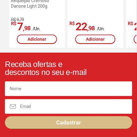
Requeijao Cremoso
Danone Light 200g
R$ 9,79
7
22
R$
R$
R$
,98
,98
/Un.
/Un.
Adicionar
Adicionar
Receba ofertas e
descontos no seu e-mail
Cadastrar