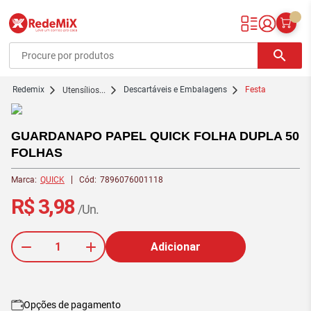
Redemix – Supermercado Online
search
redemix
Descartáveis e Embalagens
Festa
Utensílios...
GUARDANAPO PAPEL QUICK FOLHA DUPLA 50
FOLHAS
Marca:
QUICK
Cód:
7896076001118
R$ 3,98
/Un.
Adicionar
Opções de pagamento