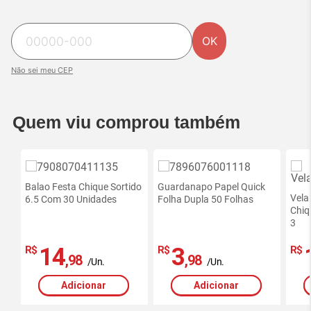
OK
Não sei meu CEP
Quem viu comprou também
Balao Festa Chique Sortido
Guardanapo Papel Quick
Vela
6.5 Com 30 Unidades
Folha Dupla 50 Folhas
Chiq
3
14
3
R$
R$
R$
,98
,98
/Un.
/Un.
Adicionar
Adicionar