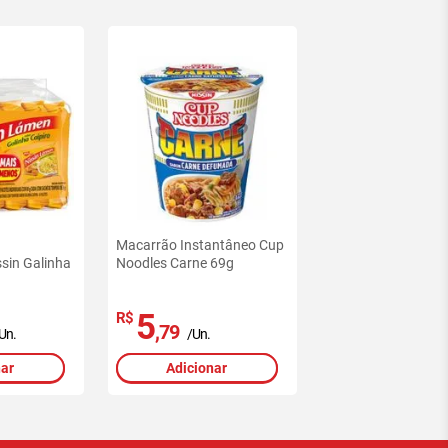
Macarrão Instantâneo Cup
sin Galinha
Noodles Carne 69g
5
R$
,79
Un.
/Un.
nar
Adicionar