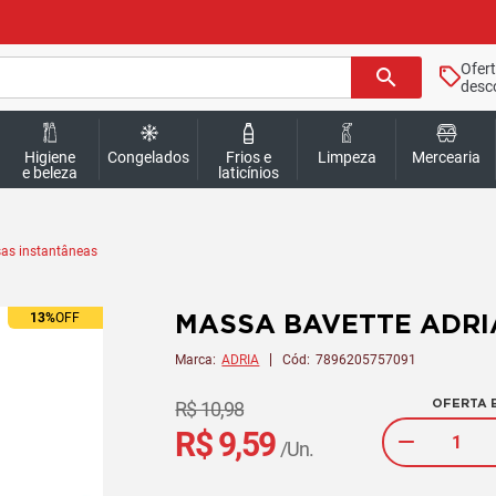
Ofer
search
desc
Higiene
Congelados
Frios e
Limpeza
Mercearia
e beleza
laticínios
sas instantâneas
MASSA BAVETTE ADRI
13%
OFF
Marca:
ADRIA
Cód:
7896205757091
OFERTA E
R$ 10,98
R$ 9,59
/Un.