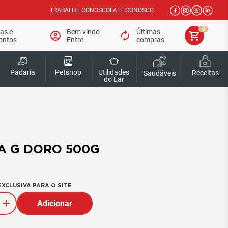
TRABALHE CONOSCO
FALE CONOSCO
0
tas e
Bem vindo
Últimas
account_circle
autorenew
shopping_cart
ontos
Entre
compras
Padaria
Petshop
Utilidades
Receitas
Saudáveis
do Lar
A G DORO 500G
XCLUSIVA PARA O SITE
Adicionar