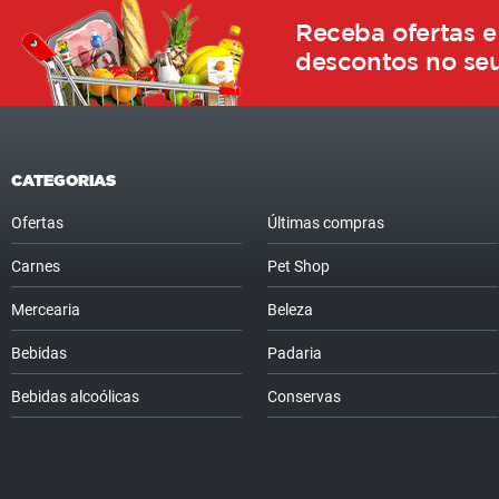
Receba ofertas e
descontos no seu
CATEGORIAS
Ofertas
Últimas compras
Carnes
Pet Shop
Mercearia
Beleza
Bebidas
Padaria
Bebidas alcoólicas
Conservas