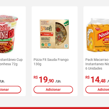
nstantâneo Cup
Pizza Fit Sauda Frango
Pack Macarrao
lonhesa 72g
130g
Instantaneo Nis
6 Unidades
19
14
R$
R$
,90
,48
/Un.
/Un.
/
cionar
Adicionar
Adicio