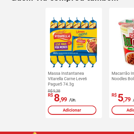
Massa Instantanea
Macarrão I
Vitarella Carne Leve6
Noodles Bo
Pague5 74.3g
R$ 9,38
8
5
R$
R$
,99
,79
/Un.
Adicionar
Adi