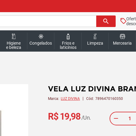
Ofer
search
desc
Higiene
Congelados
Frios e
Limpeza
Mercearia
e beleza
laticínios
VELA LUZ DIVINA BRA
Marca:
LUZ DIVINA
Cód:
7896470160350
R$ 19,98
/Un.