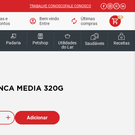
TRABALHE CONOSCO
FALE CONOSCO
0
tas e
Bem vindo
Últimas
account_circle
autorenew
shopping_cart
ontos
Entre
compras
Padaria
Petshop
Utilidades
Receitas
Saudáveis
do Lar
NCA MEDIA 320G
Adicionar