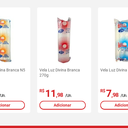
vina Branca N5
Vela Luz Divina Branca
Vela Luz Divin
270g
11
7
R$
R$
,98
,98
/Un.
/Un.
/Un.
cionar
Adicionar
Adicio