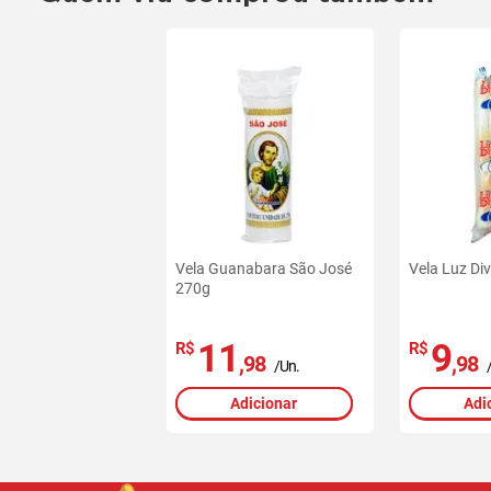
Vela Guanabara São José
Vela Luz Di
270g
11
9
R$
R$
,98
,98
/Un.
Adicionar
Adi