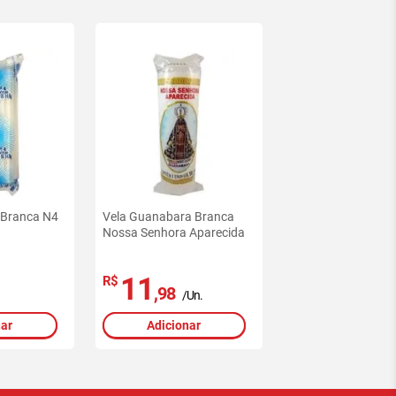
a Branca N4
Vela Guanabara Branca
Nossa Senhora Aparecida
11
R$
,98
/Un.
nar
Adicionar