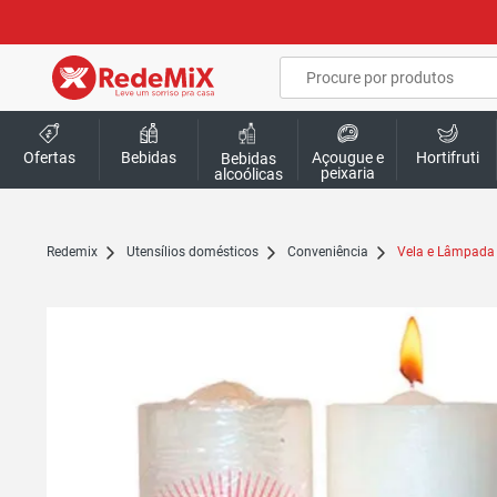
Ofertas
Bebidas
Açougue e
Hortifruti
Bebidas
peixaria
alcoólicas
redemix
Utensílios domésticos
Conveniência
Vela e Lâmpada