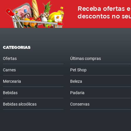
Receba ofertas e
descontos no seu
CATEGORIAS
Ofertas
Últimas compras
Carnes
Pet Shop
Mercearia
Beleza
Bebidas
Padaria
Bebidas alcoólicas
Conservas