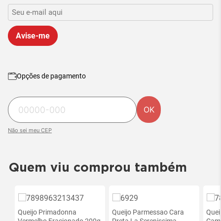
Avise-me
Opções de pagamento
OK
Não sei meu CEP
Quem viu comprou também
Ofertas
Ofe
exclusivas
exc
Queijo Primadonna
site
Queijo Parmessao Cara
Quei
site
Vermelho Fracionado 200g
Preta La Serenissima
Cam