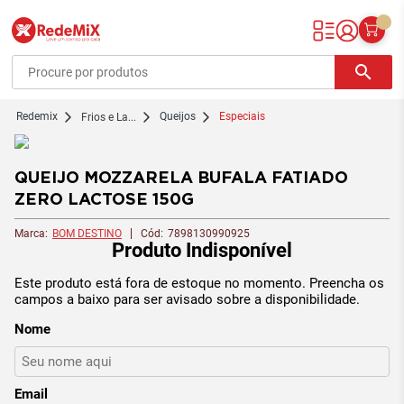
Redemix – Supermercado Online
search
redemix
Queijos
Especiais
Frios e La...
QUEIJO MOZZARELA BUFALA FATIADO
ZERO LACTOSE 150G
Marca:
BOM DESTINO
Cód:
7898130990925
Produto Indisponível
Este produto está fora de estoque no momento. Preencha os
campos a baixo para ser avisado sobre a disponibilidade.
Nome
Email