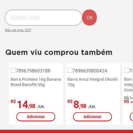
OK
Não sei meu CEP
Quem viu comprou também
Barra Proteina 16g Banana
Barra Arroz Integral Okoshi
Barr
Brasil Banoffe 50g
70g
Inte
Ovom
R$ 1
14
8
R$
R$
R$
,98
,98
/Un.
/Un.
Adicionar
Adicionar