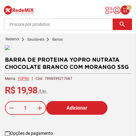
Redemix – Supermercado Online
search
redemix
Saudáveis
Barras
BARRA DE PROTEINA YOPRO NUTRATA
CHOCOLATE BRANCO COM MORANGO 55G
Marca:
YOPRO
Cód:
7898599217687
R$ 19,98
/Un.
Adicionar
Opções de pagamento