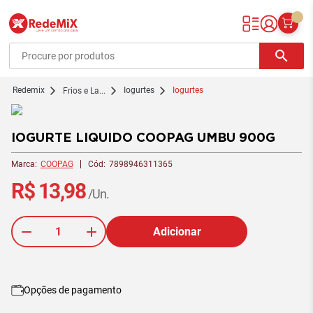
Redemix – Supermercado Online
search
redemix
Iogurtes
Iogurtes
Frios e La...
IOGURTE LIQUIDO COOPAG UMBU 900G
Marca:
COOPAG
Cód:
7898946311365
R$ 13,98
/Un.
Adicionar
Opções de pagamento