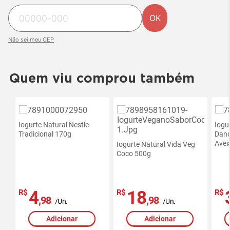
OK
Não sei meu CEP
Quem viu comprou também
Iogurte Natural Nestle
Iogu
Tradicional 170g
Dan
Avei
Iogurte Natural Vida Veg
Coco 500g
4
18
R$
R$
R$
,98
,98
/Un.
/Un.
Adicionar
Adicionar