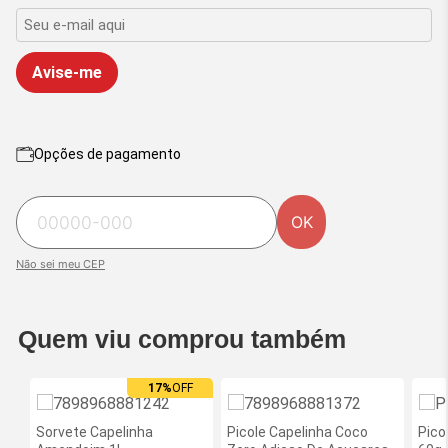
Avise-me
Opções de pagamento
OK
Não sei meu CEP
Quem viu comprou também
17%
OFF
Sorvete Capelinha
Picole Capelinha Coco
Pico