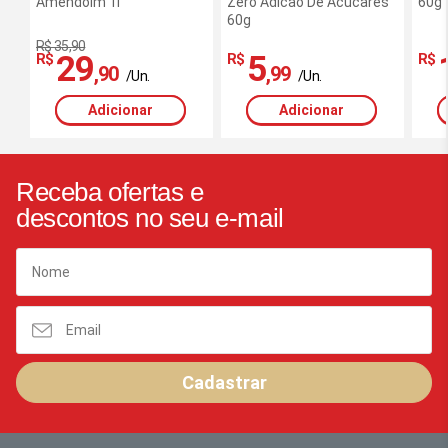
Amendoim 1l
Zero Adicao De Acucares
60g
60g
R$ 35,90
29
5
R$
R$
R$
,90
,99
/Un.
/Un.
Adicionar
Adicionar
Receba ofertas e
descontos no seu e-mail
Cadastrar