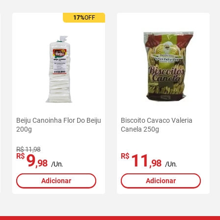
17%
OFF
Beiju Canoinha Flor Do Beiju
Biscoito Cavaco Valeria
200g
Canela 250g
R$ 11,98
9
11
R$
R$
,98
,98
/Un.
/Un.
Adicionar
Adicionar