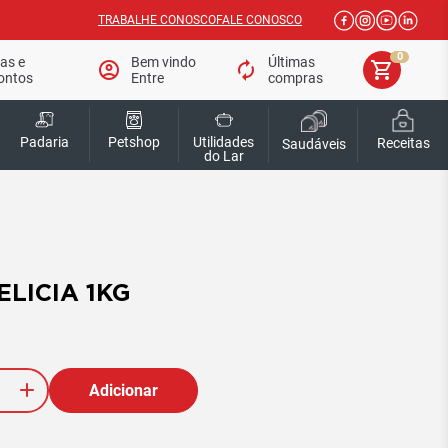
TRABALHE CONOSCO
FALE CONOSCO
0
tas e
Bem vindo
Últimas
account_circle
autorenew
shopping_cart
ontos
Entre
compras
Padaria
Petshop
Utilidades
Receitas
Saudáveis
do Lar
LICIA 1KG
Adicionar