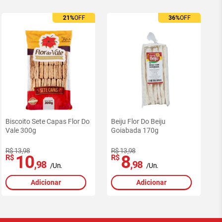
21%
OFF
36%
OFF
Biscoito Sete Capas Flor Do
Beiju Flor Do Beiju
Vale 300g
Goiabada 170g
R$ 13,98
R$ 13,98
10
8
R$
R$
,98
,98
/Un.
/Un.
Adicionar
Adicionar