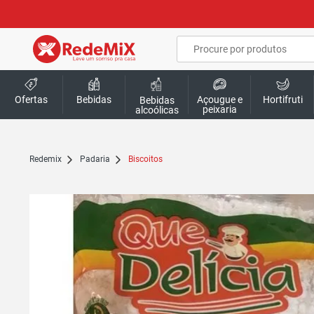
Ofertas
Bebidas
Açougue e
Hortifruti
Bebidas
peixaria
alcoólicas
redemix
Padaria
Biscoitos