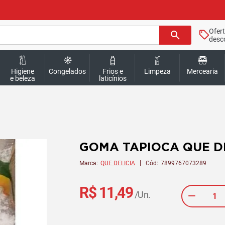
Ofer
search
desc
Higiene
Congelados
Frios e
Limpeza
Mercearia
e beleza
laticínios
GOMA TAPIOCA QUE DE
Marca:
QUE DELICIA
Cód:
7899767073289
R$ 11,49
/Un.