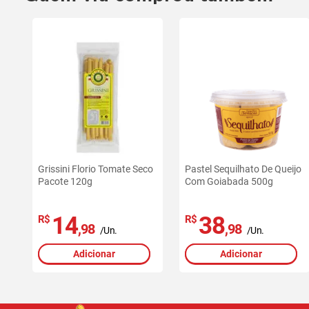
Grissini Florio Tomate Seco
Pastel Sequilhato De Queijo
Pacote 120g
Com Goiabada 500g
14
38
R$
R$
,98
,98
/Un.
/Un.
Adicionar
Adicionar