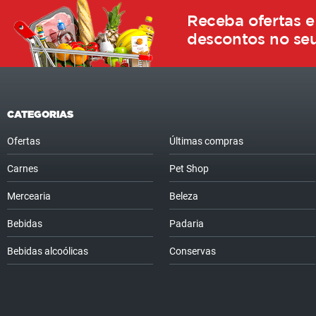
Receba ofertas e
descontos no seu
CATEGORIAS
Ofertas
Últimas compras
Carnes
Pet Shop
Mercearia
Beleza
Bebidas
Padaria
Bebidas alcoólicas
Conservas