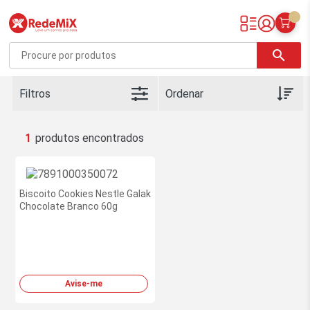
Redemix – Supermercado Online
search
Filtros
1
Biscoito Cookies Nestle Galak
Chocolate Branco 60g
Avise-me