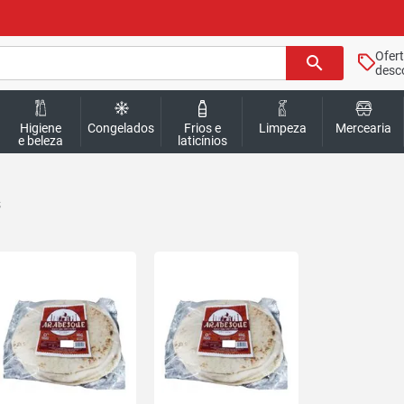
Ofer
search
desc
Higiene
Congelados
Frios e
Limpeza
Mercearia
e beleza
laticínios