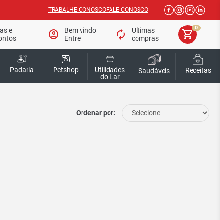
TRABALHE CONOSCO
FALE CONOSCO
0
tas e
Bem vindo
Últimas
account_circle
autorenew
shopping_cart
ontos
Entre
compras
Padaria
Petshop
Utilidades
Receitas
Saudáveis
do Lar
Ordenar por: