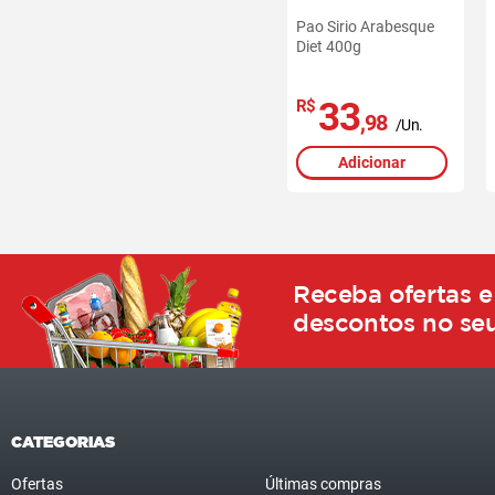
Pao Sirio Arabesque
Diet 400g
33
R$
,98
/Un.
Adicionar
Receba ofertas e
descontos no seu
CATEGORIAS
Ofertas
Últimas compras