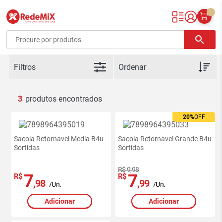
Redemix – Supermercado Online
search
Filtros
3
20%
OFF
Sacola Retornavel Media B4u
Sacola Retornavel Grande B4u
Sortidas
Sortidas
R$ 9,98
7
7
R$
R$
,98
,99
/Un.
/Un.
Adicionar
Adicionar