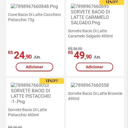
12%
OFF
Cone Bacio Di Latte Ciocchino
Pistacchio 75g
Sorvete Bacio Di Latte
Caramelo Salgado 490ml
R$ 56,90
24
49
R$
R$
,90
,90
/Un.
/Un.
Adicionar
Adicionar
12%
OFF
Sorvete Bacio Di Latte Brownie
490ml
Sorvete Bacio Di Latte
Pistacchio 490ml
R$ 56,90