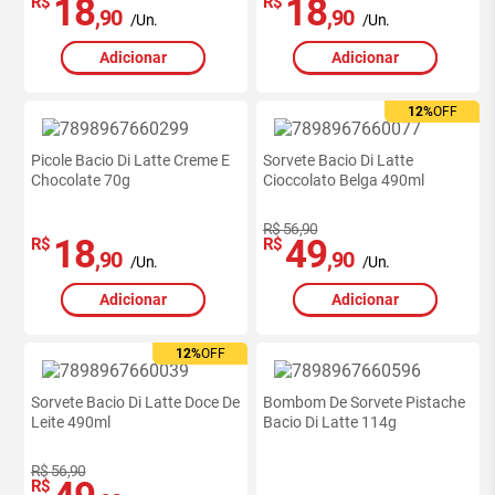
18
18
R$
R$
,90
,90
/Un.
/Un.
Adicionar
Adicionar
12%
OFF
Picole Bacio Di Latte Creme E
Sorvete Bacio Di Latte
Chocolate 70g
Cioccolato Belga 490ml
R$ 56,90
18
49
R$
R$
,90
,90
/Un.
/Un.
Adicionar
Adicionar
12%
OFF
Sorvete Bacio Di Latte Doce De
Bombom De Sorvete Pistache
Leite 490ml
Bacio Di Latte 114g
R$ 56,90
R$