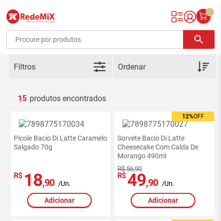
Redemix – Supermercado Online
search
Filtros
15
12%
OFF
Picole Bacio Di Latte Caramelo
Sorvete Bacio Di Latte
Salgado 70g
Cheesecake Com Calda De
Morango 490ml
R$ 56,90
18
49
R$
R$
,90
,90
/Un.
/Un.
Adicionar
Adicionar