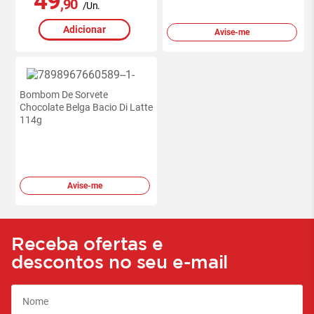
49
,90
/Un.
Adicionar
Avise-me
Bombom De Sorvete
Chocolate Belga Bacio Di Latte
114g
Avise-me
Receba ofertas e
descontos no seu e-mail