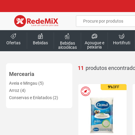
Ofertas
Bebidas
Açougue e
Hortifruti
Bebidas
peixaria
alcoólicas
11
Mercearia
Aveia e Mingau (5)
9%
OFF
Ofertas
Arroz (4)
exclusivas
Conservas e Enlatados (2)
site
-
RedeMiX