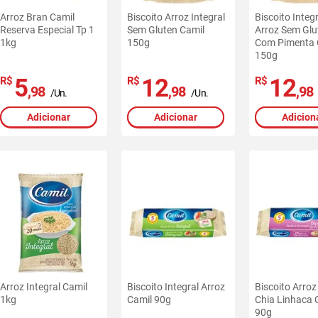
Arroz Bran Camil
Biscoito Arroz Integral
Biscoito Integ
Reserva Especial Tp 1
Sem Gluten Camil
Arroz Sem Gl
1kg
150g
Com Pimenta 
150g
5
12
12
R$
R$
R$
,98
,98
,98
/Un.
/Un.
Adicionar
Adicionar
Adicion
Arroz Integral Camil
Biscoito Integral Arroz
Biscoito Arroz
1kg
Camil 90g
Chia Linhaca 
90g