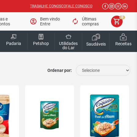
TRABALHE CONOSCO
FALE CONOSCO
0
tas e
Bem vindo
Últimas
account_circle
autorenew
shopping_cart
ontos
Entre
compras
Padaria
Petshop
Utilidades
Receitas
Saudáveis
do Lar
Ordenar por: