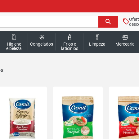
Ofer
search
desc
Higiene
Congelados
Frios e
Limpeza
Mercearia
e beleza
laticínios