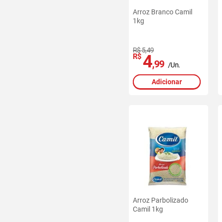
Arroz Branco Camil
1kg
R$ 5,49
4
R$
,99
/Un.
Adicionar
Arroz Parbolizado
Camil 1kg