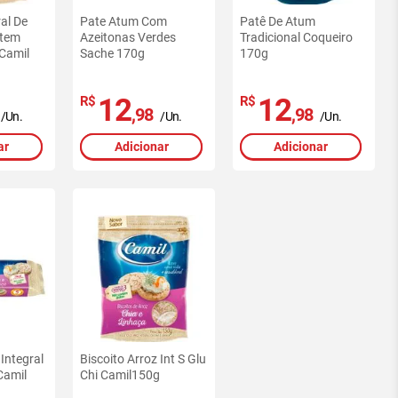
ral De
Pate Atum Com
Patê De Atum
utem
Azeitonas Verdes
Tradicional Coqueiro
Camil
Sache 170g
170g
12
12
R$
R$
,98
,98
/Un.
/Un.
/Un.
ar
Adicionar
Adicionar
 Integral
Biscoito Arroz Int S Glu
Camil
Chi Camil150g