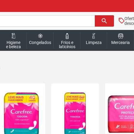
Ofer
search
desc
Higiene
Congelados
Frios e
Limpeza
Mercearia
e beleza
laticínios