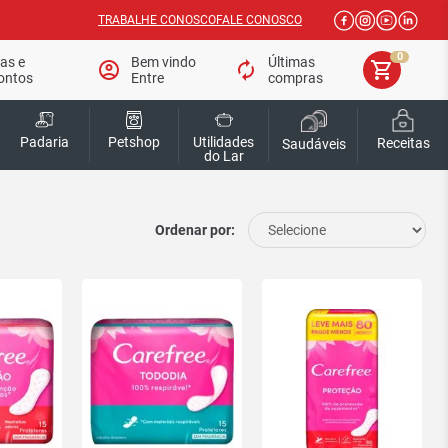
TRABALHE CONOSCO
FALE CONOSCO
0
tas e
Bem vindo
Últimas
account_circle
autorenew
shopping_cart
ontos
Entre
compras
Padaria
Petshop
Utilidades
Receitas
Saudáveis
do Lar
Ordenar por: