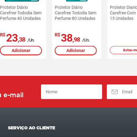
Protetor Diário
Protetor Diário
Protetor Diari
Carefree Tododia Sem
Carefree Tododia Sem
Carefree Com
Perfume 40 Unidades
Perfume 80 Unidades
15 Unidades
23
38
R$
R$
,38
,98
/Un.
/Un.
Adicionar
Adicionar
Avise-m
 e-mail
SERVIÇO AO CLIENTE