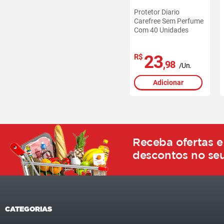
Protetor Diario
Carefree Sem Perfume
Com 40 Unidades
23
R$
,98
/Un.
Adicionar
Receba ofertas e
descontos no seu
CATEGORIAS