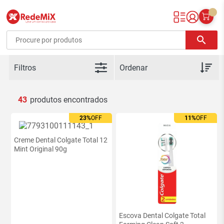
Redemix – Supermercado Online
search
Filtros
43
23%
OFF
11%
OFF
Creme Dental Colgate Total 12
Mint Original 90g
Escova Dental Colgate Total