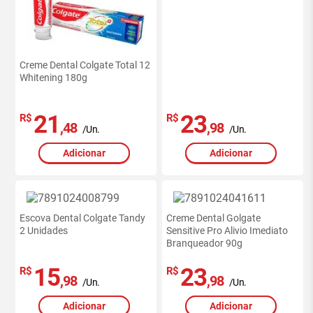
Creme Dental Colgate Total 12
Whitening 180g
21
23
R$
R$
,48
,98
/Un.
/Un.
Adicionar
Adicionar
Escova Dental Colgate Tandy
Creme Dental Golgate
2 Unidades
Sensitive Pro Alivio Imediato
Branqueador 90g
15
23
R$
R$
,98
,98
/Un.
/Un.
Adicionar
Adicionar