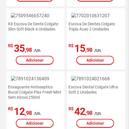
Kit Escova De Dente Colgate
Escova De Dentes Colgate
Slim Soft Black 4 Unidades
Tripla Acao 2 Unidades
35
15
R$
R$
,98
,98
/Un.
/Un.
Adicionar
Adicionar
Enxaguante Antisseptico
Escova Dental Colgate Ultra
Bucal Colgate Plax Fresh Mint
Soft 2 Unidades
Sem Alcool 250ml
12
42
R$
R$
,98
,98
/Un.
/Un.
Adicionar
Adicionar