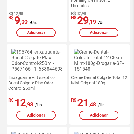
Forming Clean Soft 2
Unidades
R$ 12,98
R$ 32,98
9
29
R$
R$
,99
,19
/Un.
/Un.
Adicionar
Adicionar
Enxaguante Antisseptico
Creme Dental Colgate Total 12
Bucal Colgate Plax Odor
Mint Original 180g
Control 250ml
12
21
R$
R$
,98
,48
/Un.
/Un.
Adicionar
Adicionar