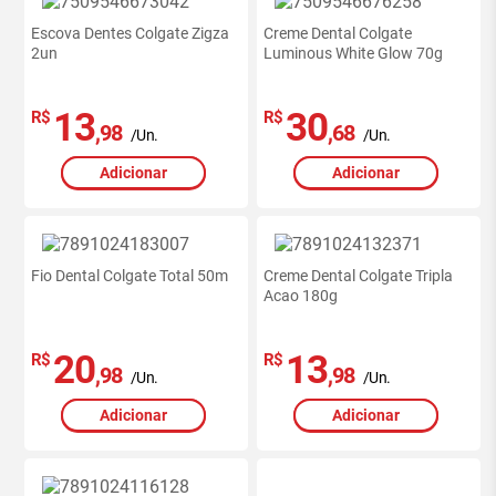
Escova Dentes Colgate Zigza
Creme Dental Colgate
2un
Luminous White Glow 70g
13
30
R$
R$
,98
,68
/Un.
/Un.
Adicionar
Adicionar
Fio Dental Colgate Total 50m
Creme Dental Colgate Tripla
Acao 180g
20
13
R$
R$
,98
,98
/Un.
/Un.
Adicionar
Adicionar